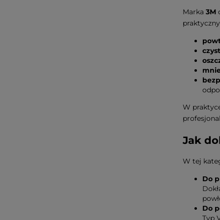
Marka
3M
o
praktyczny
powt
czys
oszc
mnie
bezp
odpo
W praktyce
profesjona
Jak do
W tej kate
Do p
Dokł
powł
Do p
Typ 