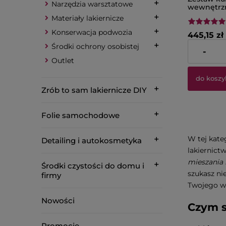
Narzędzia warsztatowe
wewnętrz
PPS Seria 
Materiały lakiernicze
650 ml, 2
Konserwacja podwozia
445,15 zł
Środki ochrony osobistej
-
Cena netto:
Outlet
do koszy
Zrób to sam lakiernicze DIY
Folie samochodowe
W tej kate
Detailing i autokosmetyka
lakiernic
mieszania i
Środki czystości do domu i
szukasz ni
firmy
Twojego wa
Nowości
Czym s
Promocje