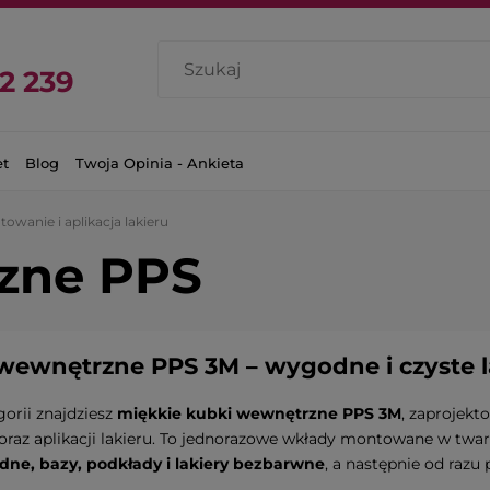
2 239
et
Blog
Twoja Opinia - Ankieta
owanie i aplikacja lakieru
zne PPS
wewnętrzne PPS 3M – wygodne i czyste 
gorii znajdziesz
miękkie kubki wewnętrzne PPS 3M
, zaprojekt
oraz aplikacji lakieru. To jednorazowe wkłady montowane w tw
odne, bazy, podkłady i lakiery bezbarwne
, a następnie od razu 