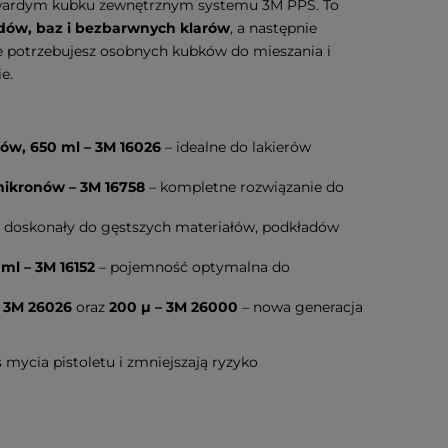
wardym kubku zewnętrznym systemu 3M PPS. To
adów, baz i bezbarwnych klarów
, a następnie
ie potrzebujesz osobnych kubków do mieszania i
e.
ów, 650 ml – 3M 16026
– idealne do lakierów
mikronów – 3M 16758
– kompletne rozwiązanie do
 doskonały do gęstszych materiałów, podkładów
ml – 3M 16152
– pojemność optymalna do
– 3M 26026
oraz
200 µ – 3M 26000
– nowa generacja
 mycia pistoletu i zmniejszają ryzyko