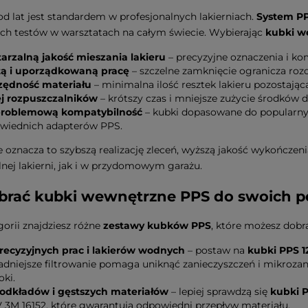
d lat jest standardem w profesjonalnych lakierniach.
System P
ch testów w warsztatach na całym świecie. Wybierając
kubki w
arzalną jakość mieszania lakieru
– precyzyjne oznaczenia i kom
tą i uporządkowaną pracę
– szczelne zamknięcie ogranicza rozc
zędność materiału
– minimalna ilość resztek lakieru pozostająca
j rozpuszczalników
– krótszy czas i mniejsze zużycie środków d
roblemową kompatybilność
– kubki dopasowane do popularnyc
wiednich adapterów PPS.
 oznacza to szybszą realizację zleceń, wyższą jakość wykończeni
lnej lakierni, jak i w przydomowym garażu.
brać kubki wewnętrzne PPS do swoich p
gorii znajdziesz różne
zestawy kubków PPS
, które możesz dobra
recyzyjnych prac i lakierów wodnych
– postaw na
kubki PPS 
adniejsze filtrowanie pomaga uniknąć zanieczyszczeń i mikroz
oki.
odkładów i gęstszych materiałów
– lepiej sprawdzą się
kubki 
V 3M 16152, które gwarantują odpowiedni przepływ materiału.