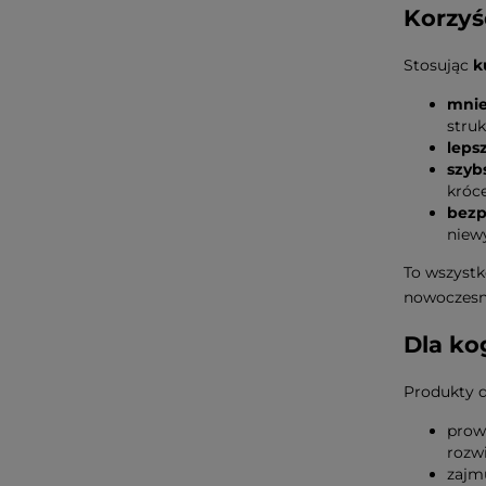
Korzyś
Stosując
k
mnie
struk
lepsz
szyb
króce
bezp
niew
To wszystk
nowoczesny
Dla ko
Produkty do
prow
rozw
zajm