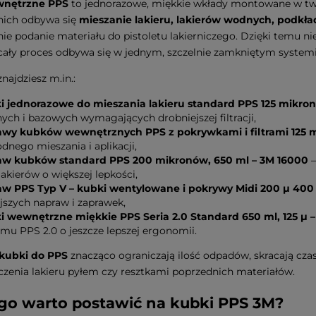
wnętrzne PPS
to jednorazowe, miękkie wkłady montowane w t
nich odbywa się
mieszanie lakieru, lakierów wodnych, podkł
ie podanie materiału do pistoletu lakierniczego. Dzięki temu n
– cały proces odbywa się w jednym, szczelnie zamkniętym systemi
najdziesz m.in.:
i jednorazowe do mieszania lakieru standard PPS 125 mikron
ych i bazowych wymagających drobniejszej filtracji,
awy kubków wewnętrznych PPS z pokrywkami i filtrami 125 
nego mieszania i aplikacji,
aw kubków standard PPS 200 mikronów, 650 ml – 3M 16000
–
lakierów o większej lepkości,
aw PPS Typ V – kubki wentylowane i pokrywy Midi 200 µ 400 
jszych napraw i zaprawek,
i wewnętrzne miękkie PPS Seria 2.0 Standard 650 ml, 125 µ 
mu PPS 2.0 o jeszcze lepszej ergonomii.
kubki do PPS
znacząco ograniczają ilość odpadów, skracają czas
czenia lakieru pyłem czy resztkami poprzednich materiałów.
go warto postawić na kubki PPS 3M?