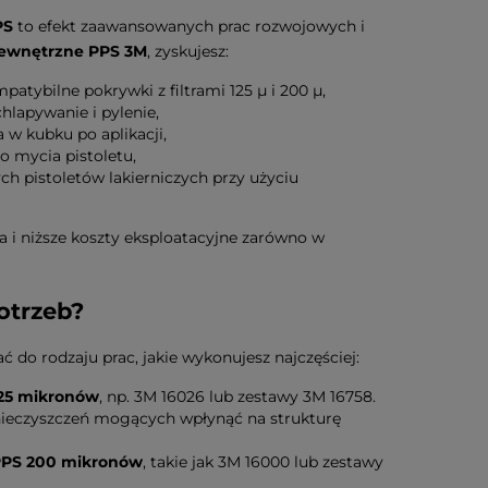
PS
to efekt zaawansowanych prac rozwojowych i
ewnętrzne PPS 3M
, zyskujesz:
patybilne pokrywki z filtrami 125 µ i 200 µ,
hlapywanie i pylenie,
 w kubku po aplikacji,
o mycia pistoletu,
h pistoletów lakierniczych przy użyciu
a i niższe koszty eksploatacyjne zarówno w
otrzeb?
ć do rodzaju prac, jakie wykonujesz najczęściej:
125 mikronów
, np. 3M 16026 lub zestawy 3M 16758.
anieczyszczeń mogących wpłynąć na strukturę
PPS 200 mikronów
, takie jak 3M 16000 lub zestawy