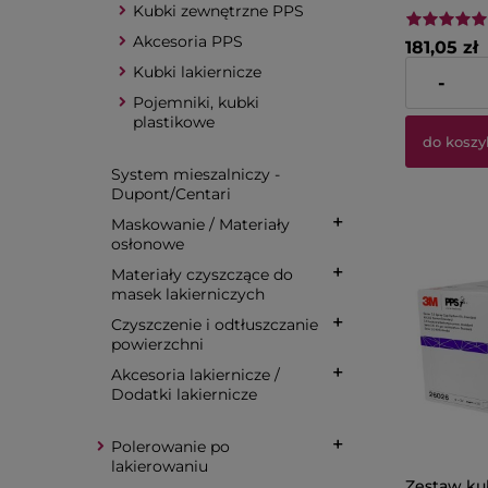
pps – 125
Kubki zewnętrzne PPS
– zestaw 5
Akcesoria PPS
181,05 zł
Kubki lakiernicze
-
Cena netto:
Pojemniki, kubki
plastikowe
do koszy
System mieszalniczy -
Dupont/Centari
Maskowanie / Materiały
osłonowe
Materiały czyszczące do
masek lakierniczych
Czyszczenie i odtłuszczanie
powierzchni
Akcesoria lakiernicze /
Dodatki lakiernicze
Polerowanie po
lakierowaniu
Zestaw k