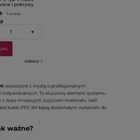
ane i pokrywy
µ 400 ml 3M 16152
1 ocena
zł
+
:
392,27 zł
zyka
zobacz
M
, stworzone z myślą o profesjonalnym
 indywidualnych. To kluczowy element
systemu
 i z dużo mniejszym zużyciem materiału. Jeśli
iękkie kubki PPS 3M będą doskonałym wyborem do
ak ważne?