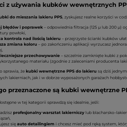
ci z używania kubków wewnętrznych PP
ubki do mieszania lakieru PPS
, zyskujesz realne korzyści w cod
j błędów i poprawek
– odpowiednia filtracja (125 µ lub 200 µ) 
tury powłoki,
a kontrola nad ilością lakieru
– przejrzyste ścianki kubków ułat
sza zmiana koloru
– po zakończeniu aplikacji wyrzucasz jednora
j,
ieczniejsze przechowywanie
– szczelnie zamknięte kubki z p
ykorzystanego materiału (zgodnie z zaleceniami producenta laki
o sprawia, że
kubki wewnętrzne PPS do lakieru
są dziś jedny
ch lakierniach, jak i w dobrze wyposażonych garażach hobbyst
go przeznaczone są kubki wewnętrzne P
stępne w tej kategorii sprawdzą się idealnie, jeśli:
adzisz
profesjonalny warsztat lakierniczy
lub blacharsko–lakie
iązań,
ujesz się
auto detailingiem
i chcesz mieć pod ręką system, któr