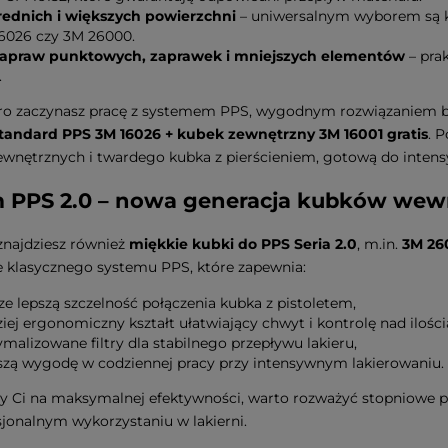
rednich i większych powierzchni
– uniwersalnym wyborem są 
6026 czy 3M 26000.
apraw punktowych, zaprawek i mniejszych elementów
– pra
.
iero zaczynasz pracę z systemem PPS, wygodnym rozwiązaniem
andard PPS 3M 16026 + kubek zewnętrzny 3M 16001 gratis
. 
nętrznych i twardego kubka z pierścieniem, gotową do intensy
 PPS 2.0 – nowa generacja kubków wew
znajdziesz również
miękkie kubki do PPS Seria 2.0
, m.in.
3M 260
e klasycznego systemu PPS, które zapewnia:
ze lepszą szczelność połączenia kubka z pistoletem,
iej ergonomiczny kształt ułatwiający chwyt i kontrolę nad ilości
malizowane filtry dla stabilnego przepływu lakieru,
szą wygodę w codziennej pracy przy intensywnym lakierowaniu.
eży Ci na maksymalnej efektywności, warto rozważyć stopniowe p
sjonalnym wykorzystaniu w lakierni.