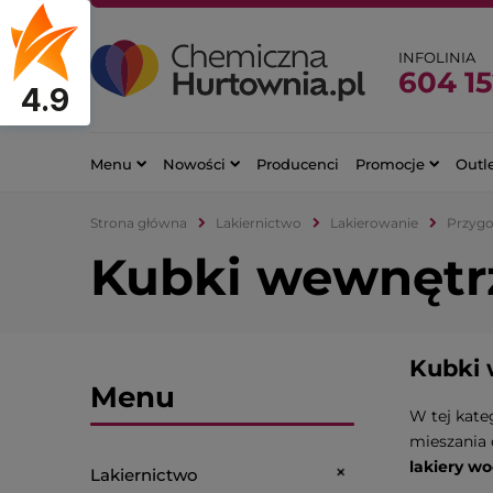
INFOLINIA
604 15
4.9
Menu
Nowości
Producenci
Promocje
Outl
Strona główna
Lakiernictwo
Lakierowanie
Przygot
Kubki wewnętr
Kubki 
Menu
W tej kate
mieszania 
lakiery w
Lakiernictwo