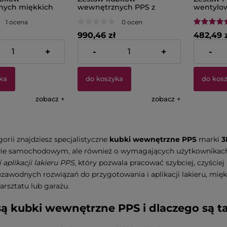
nych miękkich
wewnętrznych PPS z
wentylow
2.0 Standard –
pokrywkami i filtrami 125
Midi 200
1 ocena
0 ocen
00 μ 3M 26000
mikronów 3M 16758
990,46 zł
482,49 
+
-
+
-
361,91 zł
Cena netto:
805,25 zł
Cena netto
ka
do koszyka
do kos
zobacz
zobacz
gorii znajdziesz specjalistyczne
kubki wewnętrzne PPS
marki
3
twie samochodowym, ale również o wymagających użytkownikach
 aplikacji lakieru PPS
, który pozwala pracować szybciej, czyściej
ezawodnych rozwiązań do przygotowania i aplikacji lakieru, m
rsztatu lub garażu.
ą kubki wewnętrzne PPS i dlaczego są t