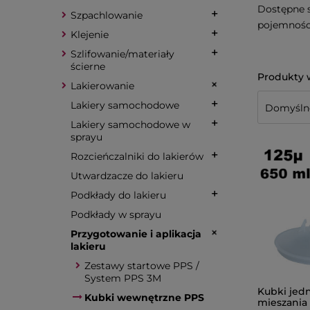
Dostępne s
Szpachlowanie
pojemności
Klejenie
Szlifowanie/materiały
ścierne
Lakierowanie
Lakiery samochodowe
Lakiery samochodowe w
sprayu
Rozcieńczalniki do lakierów
Utwardzacze do lakieru
Podkłady do lakieru
Podkłady w sprayu
Przygotowanie i aplikacja
lakieru
Zestawy startowe PPS /
System PPS 3M
Kubki jed
Kubki wewnętrzne PPS
mieszania 