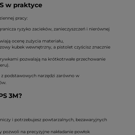
S w praktyce
ziennej pracy:
ogranicza ryzyko zacieków, zanieczyszczeń i nierównej
wiają ocenę zużycia materiału,
zowy kubek wewnętrzny, a pistolet czyścisz znacznie
okrywkami pozwalają na krótkotrwałe przechowanie
eru).
m z podstawowych narzędzi zarówno w
ów.
PS 3M?
rniczy i potrzebujesz powtarzalnych, bezawaryjnych
y pozwoli na precyzyjne nakładanie powłok