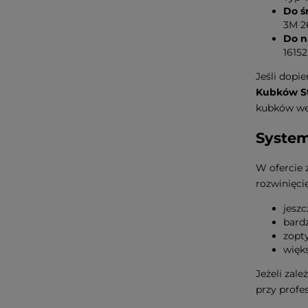
Do ś
3M 2
Do n
16152
Jeśli dop
Kubków St
kubków wew
System
W ofercie 
rozwinięci
jeszc
bardz
zopty
więk
Jeżeli zal
przy profe