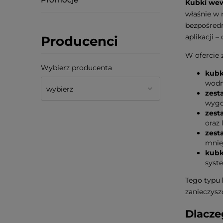
Kubki we
właśnie w 
bezpośredn
aplikacji 
Producenci
W ofercie z
Wybierz producenta
kubk
wodn
zest
wygod
zest
oraz 
zest
mnie
kubk
syste
Tego typu
zanieczysz
Dlacze