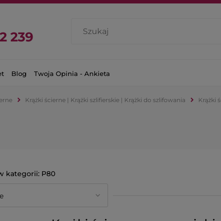
2 239
et
Blog
Twoja Opinia - Ankieta
ierne
Krążki ścierne | Krążki szlifierskie | Krążki do szlifowania
Krążki 
P80