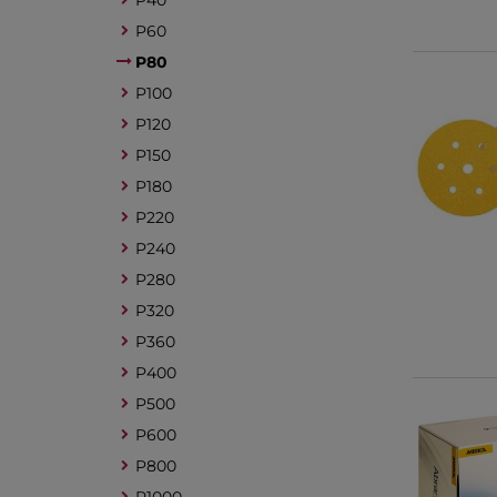
P40
P60
P80
P100
P120
P150
P180
P220
P240
P280
P320
P360
P400
P500
P600
P800