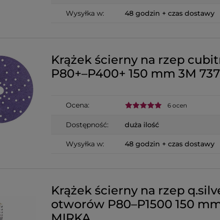
Wysyłka w:
48 godzin + czas dostawy
Krążek ścierny na rzep cubitr
P80+–P400+ 150 mm 3M 73
Ocena:
6 ocen
Dostępność:
duża ilość
Wysyłka w:
48 godzin + czas dostawy
Krążek ścierny na rzep q.silv
otworów P80–P1500 150 m
MIRKA