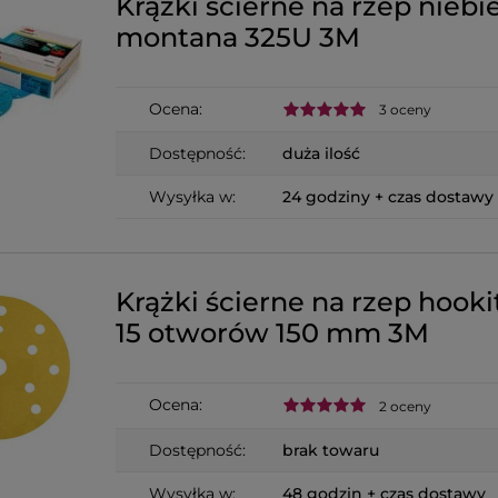
Krążki ścierne na rzep niebi
montana 325U 3M
Ocena:
3 oceny
Dostępność:
duża ilość
Wysyłka w:
24 godziny + czas dostawy
Krążki ścierne na rzep hooki
15 otworów 150 mm 3M
Ocena:
2 oceny
Dostępność:
brak towaru
Wysyłka w:
48 godzin + czas dostawy