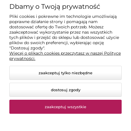
Dbamy o Twoją prywatność
Dostawa
Pliki cookies i pokrewne im technologie umożliwiają
poprawne działanie strony i pomagają nam
dostosować ofertę do Twoich potrzeb. Możesz
Moje konto
zaakceptować wykorzystanie przez nas wszystkich
tych plików i przejść do sklepu lub dostosować użycie
plików do swoich preferencji, wybierając opcję
"Dostosuj zgody".
Gwarancja i zwroty
Więcej o plikach cookies przeczytasz w naszej Polityce
prywatności.
zaakceptuj tylko niezbędne
dostosuj zgody
zaakceptuj wszystkie
© 2026 chemiczna-hurtownia.pl. Wszelkie prawa
zastrzeżone.
Styl graficzny ShopGadget.pl
Sklep internetowy Shoper
Premium