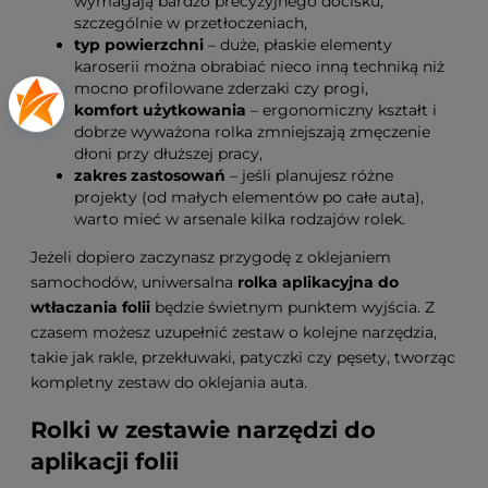
wymagają bardzo precyzyjnego docisku,
szczególnie w przetłoczeniach,
typ powierzchni
– duże, płaskie elementy
karoserii można obrabiać nieco inną techniką niż
mocno profilowane zderzaki czy progi,
komfort użytkowania
– ergonomiczny kształt i
dobrze wyważona rolka zmniejszają zmęczenie
dłoni przy dłuższej pracy,
zakres zastosowań
– jeśli planujesz różne
projekty (od małych elementów po całe auta),
warto mieć w arsenale kilka rodzajów rolek.
Jeżeli dopiero zaczynasz przygodę z oklejaniem
samochodów, uniwersalna
rolka aplikacyjna do
wtłaczania folii
będzie świetnym punktem wyjścia. Z
czasem możesz uzupełnić zestaw o kolejne narzędzia,
takie jak rakle, przekłuwaki, patyczki czy pęsety, tworząc
kompletny zestaw do oklejania auta.
Rolki w zestawie narzędzi do
aplikacji folii