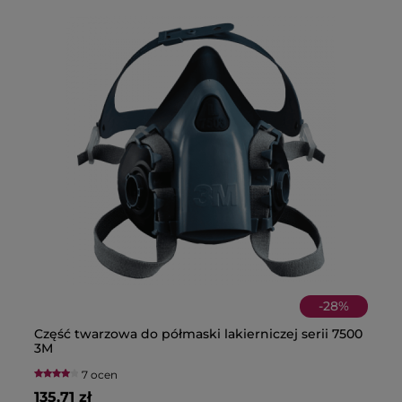
-
28
%
Część twarzowa do półmaski lakierniczej serii 7500
Pó
Bu
Pa
3M
fi
T
7 ocen
135,71 zł
22
1,
39