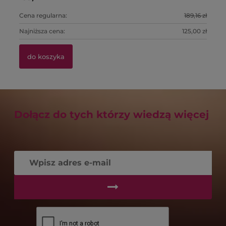
Cena regularna:
189,16 zł
Ce
Najniższa cena:
125,00 zł
Na
do koszyka
Dołącz do tych którzy wiedzą więcej