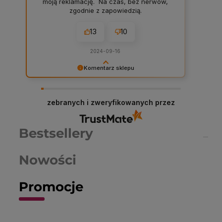
moją reklamację. Na czas, bez nerwów,
zgodnie z zapowiedzią.
13
10
2024-09-16
Komentarz sklepu
Dariusz serdeczne podziękowania za
zostawienie komentarza na temat naszego
sklepu! W Chemiczna-hurtownia.pl stawiamy na
zebranych i zweryfikowanych przez
najwyższą jakość obsługi i asortymentu, dlatego
każda taka opinia jest dla nas cenna. Dzięki
Twojemu feedbackowi możemy jeszcze lepiej
Bestsellery
dostosować nasze usługi do potrzeb naszych
klientów. Zapraszamy ponownie!
Nowości
Promocje