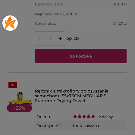
Cena regularna:
89,00 zł
Najniższa cena:
89,00 zł
Cena netto:
54,27 zł
op. zb.
-
+
do koszyka
Ręcznik z mikrofibry do osuszania
samochodu 55x76CM MEGUIAR'S
Supreme Drying Towel
-
25
%
Ocena:
2 oceny
Dostępność:
brak towaru