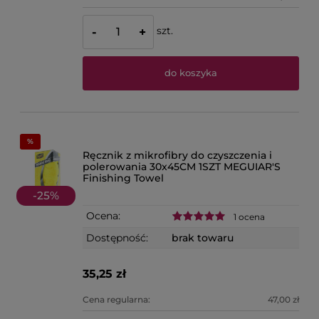
szt.
-
+
do koszyka
Ręcznik z mikrofibry do czyszczenia i
polerowania 30x45CM 1SZT MEGUIAR'S
Finishing Towel
-
25
%
Ocena:
1 ocena
Dostępność:
brak towaru
35,25 zł
Cena regularna:
47,00 zł