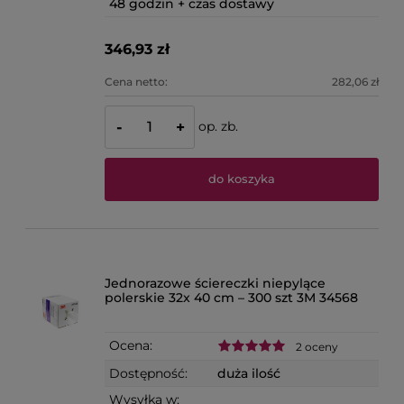
48 godzin + czas dostawy
346,93 zł
Cena netto:
282,06 zł
op. zb.
-
+
do koszyka
Jednorazowe ściereczki niepylące
polerskie 32x 40 cm – 300 szt 3M 34568
Ocena:
2 oceny
Dostępność:
duża ilość
Wysyłka w: