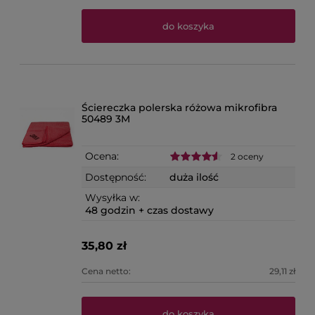
do koszyka
Ściereczka polerska różowa mikrofibra
50489 3M
Ocena:
2 oceny
Dostępność:
duża ilość
Wysyłka w:
48 godzin + czas dostawy
35,80 zł
Cena netto:
29,11 zł
do koszyka