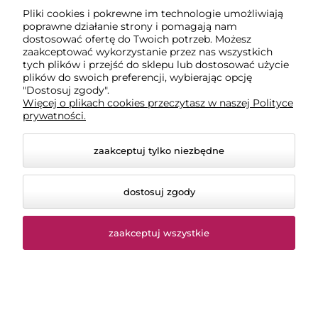
Pliki cookies i pokrewne im technologie umożliwiają
Cena netto:
10,73 zł
poprawne działanie strony i pomagają nam
dostosować ofertę do Twoich potrzeb. Możesz
szt.
-
+
zaakceptować wykorzystanie przez nas wszystkich
tych plików i przejść do sklepu lub dostosować użycie
plików do swoich preferencji, wybierając opcję
"Dostosuj zgody".
do koszyka
Więcej o plikach cookies przeczytasz w naszej Polityce
prywatności.
zaakceptuj tylko niezbędne
Ściereczka z mikrofibry do wosków żółta
600g 40 x 40 cm BRAYT
dostosuj zgody
Ocena:
0 ocen
zaakceptuj wszystkie
Dostępność:
duża ilość
Wysyłka w:
Termin do uzgodnienia
22,20 zł