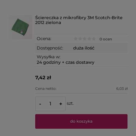
Ściereczka z mikrofibry 3M Scotch-Brite
2012 zielona
Ocena:
0 ocen
Dostępność:
duża ilość
Wysyłka w:
24 godziny + czas dostawy
7,42 zł
Cena netto:
6,03 zł
szt.
-
+
do koszyka