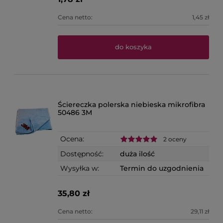
Cena netto:
1,45 zł
do koszyka
Ściereczka polerska niebieska mikrofibra
50486 3M
Ocena:
2 oceny
Dostępność:
duża ilość
Wysyłka w:
Termin do uzgodnienia
35,80 zł
Cena netto:
29,11 zł