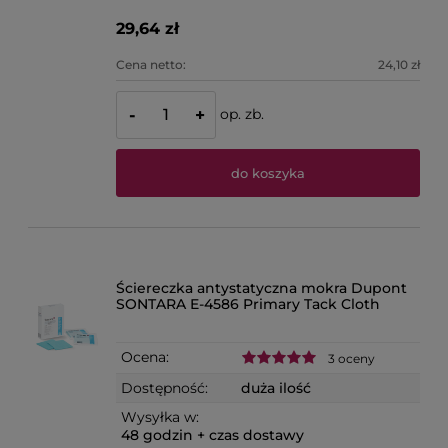
29,64 zł
Cena netto:
24,10 zł
op. zb.
-
+
do koszyka
Ściereczka antystatyczna mokra Dupont
SONTARA E-4586 Primary Tack Cloth
Ocena:
3 oceny
Dostępność:
duża ilość
Wysyłka w:
48 godzin + czas dostawy