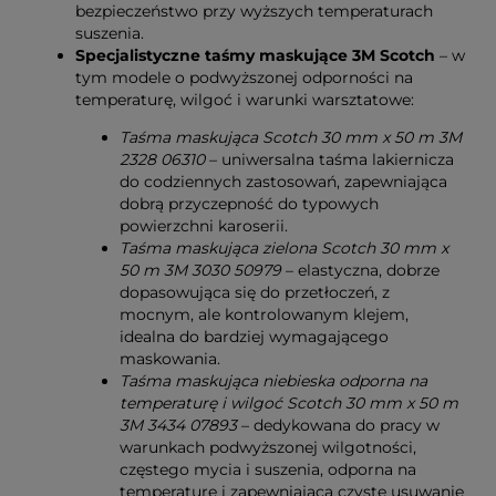
bezpieczeństwo przy wyższych temperaturach
suszenia.
Specjalistyczne taśmy maskujące 3M Scotch
– w
tym modele o podwyższonej odporności na
temperaturę, wilgoć i warunki warsztatowe:
Taśma maskująca Scotch 30 mm x 50 m 3M
2328 06310
– uniwersalna taśma lakiernicza
do codziennych zastosowań, zapewniająca
dobrą przyczepność do typowych
powierzchni karoserii.
Taśma maskująca zielona Scotch 30 mm x
50 m 3M 3030 50979
– elastyczna, dobrze
dopasowująca się do przetłoczeń, z
mocnym, ale kontrolowanym klejem,
idealna do bardziej wymagającego
maskowania.
Taśma maskująca niebieska odporna na
temperaturę i wilgoć Scotch 30 mm x 50 m
3M 3434 07893
– dedykowana do pracy w
warunkach podwyższonej wilgotności,
częstego mycia i suszenia, odporna na
temperaturę i zapewniająca czyste usuwanie