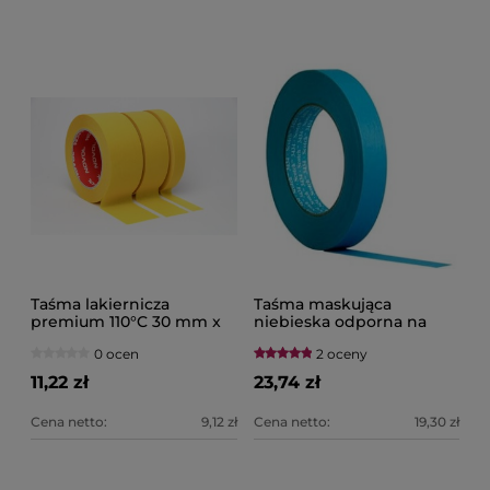
Taśma lakiernicza
Taśma maskująca
premium 110°C 30 mm x
niebieska odporna na
50 m NOVOL
temperaturę i wilgoć
0 ocen
2 oceny
Scotch 30 mm x 50 m 3M
3434 07893
11,22 zł
23,74 zł
Cena netto:
9,12 zł
Cena netto:
19,30 zł