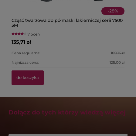
-
28
%
Część twarzowa do półmaski lakierniczej serii 7500
Pó
Bu
Pa
3M
fi
T
7 ocen
135,71 zł
22
1,
39
Cena regularna:
189,16 zł
Ce
Najniższa cena:
125,00 zł
Na
do koszyka
Dołącz do tych którzy wiedzą więcej