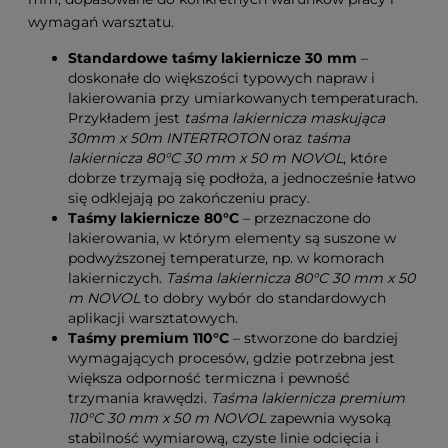
wymagań warsztatu.
Standardowe taśmy lakiernicze 30 mm
–
doskonałe do większości typowych napraw i
lakierowania przy umiarkowanych temperaturach.
Przykładem jest
taśma lakiernicza maskująca
30mm x 50m INTERTROTON
oraz
taśma
lakiernicza 80°C 30 mm x 50 m NOVOL
, które
dobrze trzymają się podłoża, a jednocześnie łatwo
się odklejają po zakończeniu pracy.
Taśmy lakiernicze 80°C
– przeznaczone do
lakierowania, w którym elementy są suszone w
podwyższonej temperaturze, np. w komorach
lakierniczych.
Taśma lakiernicza 80°C 30 mm x 50
m NOVOL
to dobry wybór do standardowych
aplikacji warsztatowych.
Taśmy premium 110°C
– stworzone do bardziej
wymagających procesów, gdzie potrzebna jest
większa odporność termiczna i pewność
trzymania krawędzi.
Taśma lakiernicza premium
110°C 30 mm x 50 m NOVOL
zapewnia wysoką
stabilność wymiarową, czyste linie odcięcia i