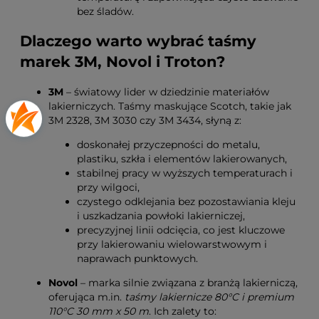
bez śladów.
Dlaczego warto wybrać taśmy
marek 3M, Novol i Troton?
3M
– światowy lider w dziedzinie materiałów
lakierniczych. Taśmy maskujące Scotch, takie jak
3M 2328, 3M 3030 czy 3M 3434, słyną z:
doskonałej przyczepności do metalu,
plastiku, szkła i elementów lakierowanych,
stabilnej pracy w wyższych temperaturach i
przy wilgoci,
czystego odklejania bez pozostawiania kleju
i uszkadzania powłoki lakierniczej,
precyzyjnej linii odcięcia, co jest kluczowe
przy lakierowaniu wielowarstwowym i
naprawach punktowych.
Novol
– marka silnie związana z branżą lakierniczą,
oferująca m.in.
taśmy lakiernicze 80°C i premium
110°C 30 mm x 50 m
. Ich zalety to: