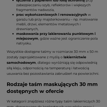
łączenia z papierem lub folią ochronną
przy
zabezpieczaniu szyb, reflektorów i większych
fragmentów nadwozia,
prac wykończeniowych i renowacyjnych
w
garażu lub przy majsterkowaniu – np. malowanie
mebli, drzwi, elementów metalowych i
drewnianych,
maskowania przy lakierowaniu punktowym i
miejscowym
, gdzie ważne jest ograniczenie pola
natrysku.
Wszystkie dostępne taśmy w rozmiarze 30 mm x 50 m
zostały zaprojektowane z myślą o
lakiernictwie
samochodowym
, dlatego wyróżniają się odpowiednią
siłą kleju, odpornością na temperaturę i łatwością
usuwania bez pozostawiania zabrudzeń na powierzchni.
Rodzaje taśm maskujących 30 mm
dostępnych w ofercie
W kategorii znajdziesz różne typy taśm lakierniczych 30
mm, dopasowane do konkretnych warunków pracy i