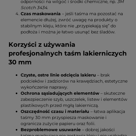
odporności na wilgoć i środki chemiczne, np.
3M
Scotch 3434
.
Czas maskowania
– jeśli taśma ma pozostać na
elemencie dłużej, zwróć uwagę na produkty o
stabilnym kleju, które nie „przypiekają się” do
podłoża i można je łatwo usunąć bez śladów.
Korzyści z używania
profesjonalnych taśm lakierniczych
30 mm
Czyste, ostre linie odcięcia lakieru
– brak
podcieków i zadziorów na krawędziach, estetyczne
wykończenie naprawy.
Ochrona sąsiadujących elementów
– skuteczne
zabezpieczenie szyb, uszczelek, listew i elementów
plastikowych przed mgłą lakierniczą.
Oszczędność czasu i materiału
– łatwa aplikacja
taśmy 30 mm przyspiesza maskowanie i
ogranicza zużycie papieru oraz folii.
Bezproblemowe usuwanie
– dobrej jakości
taśma maskująca nie zostawia kleju i nie uszkadza