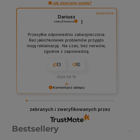
Jak zbieramy opinie?
wyróżniona
Dariusz
zweryfikowano
Przesyłka odpowiednio zabezpieczona.
Bez jakichkolwiek problemów przyjęto
moją reklamację. Na czas, bez nerwów,
zgodnie z zapowiedzią.
13
10
2024-09-16
Komentarz sklepu
Dariusz serdeczne podziękowania za
zostawienie komentarza na temat naszego
sklepu! W Chemiczna-hurtownia.pl stawiamy na
zebranych i zweryfikowanych przez
najwyższą jakość obsługi i asortymentu, dlatego
każda taka opinia jest dla nas cenna. Dzięki
Twojemu feedbackowi możemy jeszcze lepiej
Bestsellery
dostosować nasze usługi do potrzeb naszych
klientów. Zapraszamy ponownie!