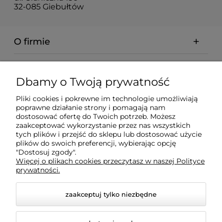
32-085 Giebułtów
O firmie
Pomoc
Dbamy o Twoją prywatność
Dostawa
Pliki cookies i pokrewne im technologie umożliwiają
poprawne działanie strony i pomagają nam
dostosować ofertę do Twoich potrzeb. Możesz
Moje konto
zaakceptować wykorzystanie przez nas wszystkich
tych plików i przejść do sklepu lub dostosować użycie
plików do swoich preferencji, wybierając opcję
"Dostosuj zgody".
Gwarancja i zwroty
Więcej o plikach cookies przeczytasz w naszej Polityce
prywatności.
zaakceptuj tylko niezbędne