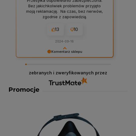
Przesyłka odpowiednio zabezpieczona.
Bez jakichkolwiek problemów przyjęto
moją reklamację. Na czas, bez nerwów,
zgodnie z zapowiedzią.
13
10
2024-09-16
Komentarz sklepu
Dariusz serdeczne podziękowania za
zostawienie komentarza na temat naszego
sklepu! W Chemiczna-hurtownia.pl stawiamy na
zebranych i zweryfikowanych przez
najwyższą jakość obsługi i asortymentu, dlatego
każda taka opinia jest dla nas cenna. Dzięki
Promocje
Twojemu feedbackowi możemy jeszcze lepiej
dostosować nasze usługi do potrzeb naszych
klientów. Zapraszamy ponownie!