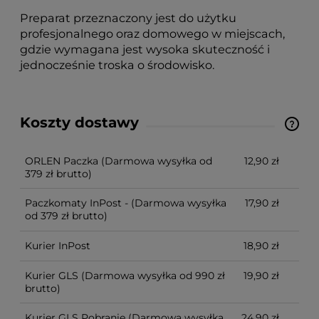
Preparat przeznaczony jest do użytku
profesjonalnego oraz domowego w miejscach,
gdzie wymagana jest wysoka skuteczność i
jednocześnie troska o środowisko.
Koszty dostawy
Cena nie zawiera ewentualnych kosztów płatności
ORLEN Paczka
(Darmowa wysyłka od
12,90 zł
379 zł brutto)
Paczkomaty InPost -
(Darmowa wysyłka
17,90 zł
od 379 zł brutto)
Kurier InPost
18,90 zł
Kurier GLS
(Darmowa wysyłka od 990 zł
19,90 zł
brutto)
Kurier GLS Pobranie
(Darmowa wysyłka
24,90 zł