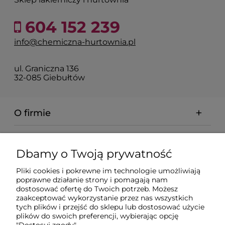
604 152 239
info@chemiczna-hurtownia.pl
ul. Graniczna 136
32-085 Giebułtów
O firmie
Pomoc
Dbamy o Twoją prywatność
Dostawa
Pliki cookies i pokrewne im technologie umożliwiają
poprawne działanie strony i pomagają nam
dostosować ofertę do Twoich potrzeb. Możesz
Moje konto
zaakceptować wykorzystanie przez nas wszystkich
tych plików i przejść do sklepu lub dostosować użycie
plików do swoich preferencji, wybierając opcję