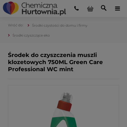
Środki czystości do domu i firmy
Środki czyszczące eko
Środek do czyszczenia muszli
klozetowych 750ML Green Care
Professional WC mint