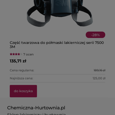
-
28
%
Część twarzowa do półmaski lakierniczej serii 7500
Pa
3M
7 ocen
135,71 zł
39
Cena regularna:
189,16 zł
Ce
Najniższa cena:
125,00 zł
Na
do koszyka
Chemiczna-Hurtownia.pl
Sklep lakierniczy i hurtownia