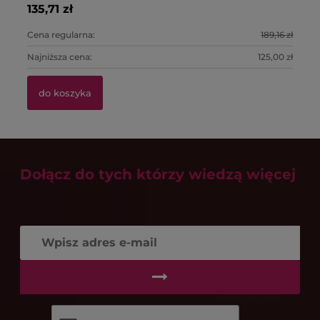
135,71 zł
22
1,
39
Cena regularna:
189,16 zł
Ce
Najniższa cena:
125,00 zł
Na
do koszyka
Dołącz do tych którzy wiedzą więcej