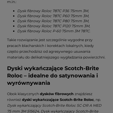
m.in.:
Dysk fibrowy Roloc 787C P36 75mm 3M
,
Dysk fibrowy Roloc 787C P60 75mm 3M
,
Dysk fibrowy Roloc 787C P80 75mm 3M
,
Dysk fibrowy Roloc 787C P120 75mm 3M
,
Dysk fibrowy Roloc P-60 75mm 3M 787C
.
Takie rozwiązanie jest szczególnie wygodne przy
pracach blacharskich i korektach lokalnych, kiedy
często przechodzisz od agresywnego usuwania
materiału do delikatniejszego wygładzania powierzchni.
Dyski wykańczające Scotch-Brite
Roloc – idealne do satynowania i
wyrównywania
Obok klasycznych
dysków fibrowych
znajdziesz
również
dyski wykańczające Scotch-Brite Roloc
, np.
Dysk wykańczający Scotch-Brite Roloc SC-DR A MED
75 mm 3M 515624
,
Dysk wykańczający Scotch-Brite