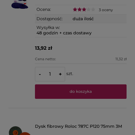
Ocena:
3 oceny
Dostępność:
duża ilość
Wysyłka w:
48 godzin + czas dostawy
13,92 zł
Cena netto:
11,32 zł
szt.
-
+
do koszyka
Dysk fibrowy Roloc 787C P120 75mm 3M