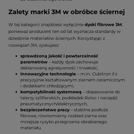
Zalety marki 3M w obróbce ściernej
W tej kategorii znajdziesz wyłącznie
dyski fibrowe 3M
,
ponieważ producent ten od lat wyznacza standardy w
dziedzinie materiałów ściernych. Korzystając z
rozwiązań 3M, zyskujesz:
sprawdzoną jakość i powtarzalność
parametrów
– każdy dysk zachowuje
deklarowaną agresywność i trwałość,
innowacyjne technologie
– m.in.
Cubitron II
z
precyzyjnie kształtowanym ziarnem ceramicznym
i dodatkami chłodzącymi,
kompatybilność systemową
– dopasowanie do
talerzy szlifierskich, podkładek Roloc i narzędzi
pneumatycznych/elektrycznych,
bezpieczeństwo pracy
– stabilne podłoże
fibrowe, równomierny rozkład ziarna oraz
mniejsze ryzyko przegrzania obrabianego
materiału.