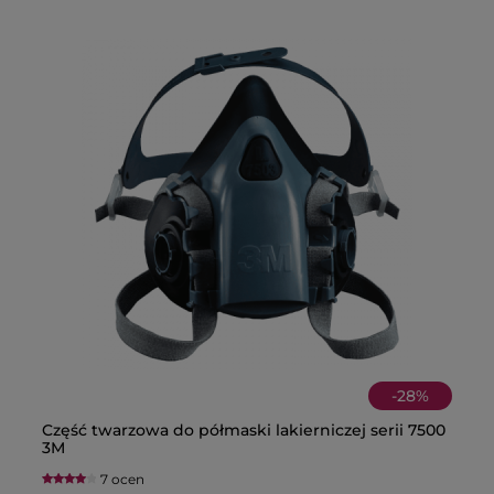
-
28
%
Część twarzowa do półmaski lakierniczej serii 7500
Pó
Bu
Pa
3M
fi
T
7 ocen