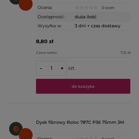
Ocena:
0 ocen
Dostępność:
duża ilość
Wysyłka w:
3 dni + czas dostawy
8,80 zł
Cena netto:
7,15 zł
szt.
-
+
do koszyka
Dysk fibrowy Roloc 787C P36 75mm 3M
Ocena:
0 ocen