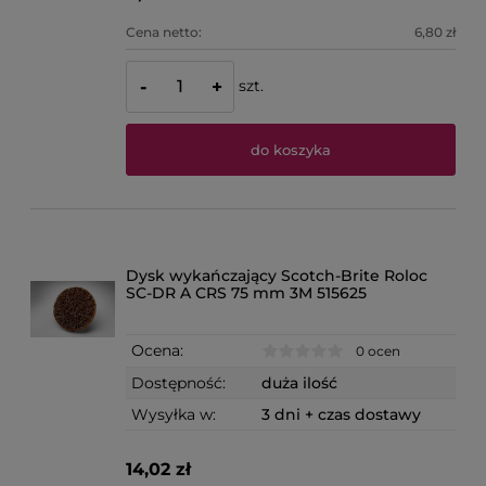
Cena netto:
6,80 zł
szt.
-
+
do koszyka
Dysk wykańczający Scotch-Brite Roloc
SC-DR A CRS 75 mm 3M 515625
Ocena:
0 ocen
Dostępność:
duża ilość
Wysyłka w:
3 dni + czas dostawy
14,02 zł