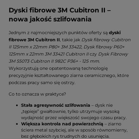
Dyski fibrowe 3M Cubitron II –
nowa jakość szlifowania
Jednym z najmocniejszych punktów oferty są
dyski
fibrowe 3M Cubitron II
, takie jak
Dysk fibrowy Cubitron
II 125mm x 22mm P80+ 3M 33422
,
Dysk fibrowy P60+
125mm x 22mm 3M 33421 Cubitron II
czy
Dysk Fibrowy
3M 55073 Cubitron II 982C P36+ - 125 mm
.
Wykorzystują one opatentowaną technologię
precyzyjnie kształtowanego ziarna ceramicznego, które
podczas pracy samo się ostrzy.
Co to oznacza w praktyce?
Stała agresywność szlifowania
– dysk nie
„tępieje” gwałtownie, tylko utrzymuje wysoką
wydajność przez większość swojego czasu pracy.
Większa kontrola nad powierzchnią
– ziarno
ściera metal szybciej, ale w sposób równomierny,
bez głębokich rys trudnych do usunięcia.