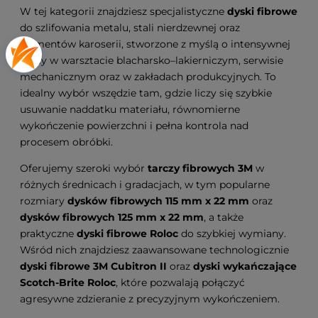
W tej kategorii znajdziesz specjalistyczne
dyski fibrowe
do szlifowania metalu, stali nierdzewnej oraz
elementów karoserii, stworzone z myślą o intensywnej
pracy w warsztacie blacharsko–lakierniczym, serwisie
mechanicznym oraz w zakładach produkcyjnych. To
idealny wybór wszędzie tam, gdzie liczy się szybkie
usuwanie naddatku materiału, równomierne
wykończenie powierzchni i pełna kontrola nad
procesem obróbki.
Oferujemy szeroki wybór
tarczy fibrowych 3M
w
różnych średnicach i gradacjach, w tym popularne
rozmiary
dysków fibrowych 115 mm x 22 mm
oraz
dysków fibrowych 125 mm x 22 mm
, a także
praktyczne
dyski fibrowe Roloc
do szybkiej wymiany.
Wśród nich znajdziesz zaawansowane technologicznie
dyski fibrowe 3M Cubitron II
oraz
dyski wykańczające
Scotch-Brite Roloc
, które pozwalają połączyć
agresywne zdzieranie z precyzyjnym wykończeniem.