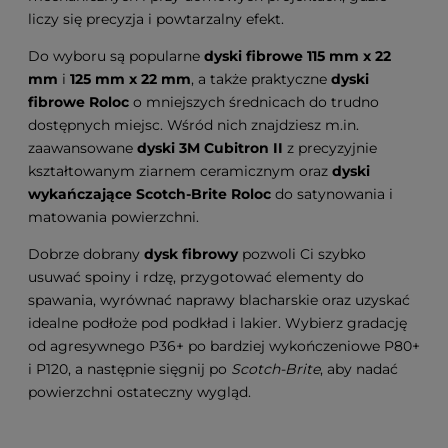
liczy się precyzja i powtarzalny efekt.
Do wyboru są popularne
dyski fibrowe 115 mm x 22
mm
i
125 mm x 22 mm
, a także praktyczne
dyski
fibrowe Roloc
o mniejszych średnicach do trudno
dostępnych miejsc. Wśród nich znajdziesz m.in.
zaawansowane
dyski 3M Cubitron II
z precyzyjnie
kształtowanym ziarnem ceramicznym oraz
dyski
wykańczające Scotch-Brite Roloc
do satynowania i
matowania powierzchni.
Dobrze dobrany
dysk fibrowy
pozwoli Ci szybko
usuwać spoiny i rdzę, przygotować elementy do
spawania, wyrównać naprawy blacharskie oraz uzyskać
idealne podłoże pod podkład i lakier. Wybierz gradację
od agresywnego P36+ po bardziej wykończeniowe P80+
i P120, a następnie sięgnij po
Scotch-Brite
, aby nadać
powierzchni ostateczny wygląd.