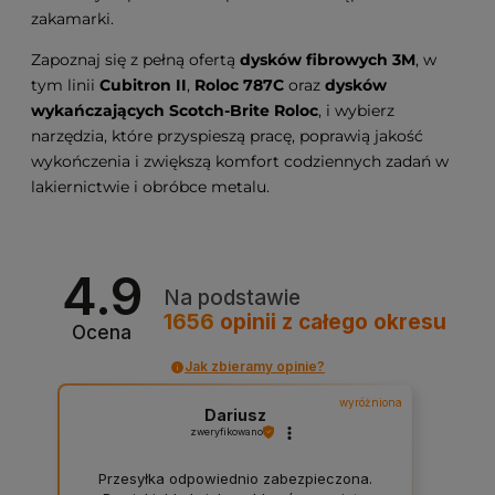
zakamarki.
Zapoznaj się z pełną ofertą
dysków fibrowych 3M
, w
tym linii
Cubitron II
,
Roloc 787C
oraz
dysków
wykańczających Scotch-Brite Roloc
, i wybierz
narzędzia, które przyspieszą pracę, poprawią jakość
wykończenia i zwiększą komfort codziennych zadań w
lakiernictwie i obróbce metalu.
4.9
Na podstawie
1656
opinii
z całego okresu
Ocena
Jak zbieramy opinie?
wyróżniona
Dariusz
zweryfikowano
Przesyłka odpowiednio zabezpieczona.