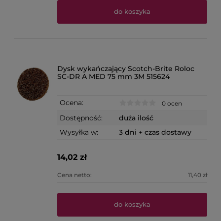
do koszyka
Dysk wykańczający Scotch-Brite Roloc
SC-DR A MED 75 mm 3M 515624
Ocena:
0 ocen
Dostępność:
duża ilość
Wysyłka w:
3 dni + czas dostawy
14,02 zł
Cena netto:
11,40 zł
do koszyka