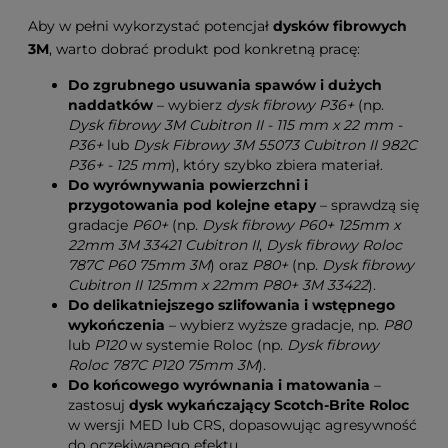
Aby w pełni wykorzystać potencjał
dysków fibrowych
3M
, warto dobrać produkt pod konkretną pracę:
Do zgrubnego usuwania spawów i dużych
naddatków
– wybierz
dysk fibrowy P36+
(np.
Dysk fibrowy 3M Cubitron II - 115 mm x 22 mm -
P36+
lub
Dysk Fibrowy 3M 55073 Cubitron II 982C
P36+ - 125 mm
), który szybko zbiera materiał.
Do wyrównywania powierzchni i
przygotowania pod kolejne etapy
– sprawdzą się
gradacje
P60+
(np.
Dysk fibrowy P60+ 125mm x
22mm 3M 33421 Cubitron II
,
Dysk fibrowy Roloc
787C P60 75mm 3M
) oraz
P80+
(np.
Dysk fibrowy
Cubitron II 125mm x 22mm P80+ 3M 33422
).
Do delikatniejszego szlifowania i wstępnego
wykończenia
– wybierz wyższe gradacje, np.
P80
lub
P120
w systemie Roloc (np.
Dysk fibrowy
Roloc 787C P120 75mm 3M
).
Do końcowego wyrównania i matowania
–
zastosuj
dysk wykańczający Scotch-Brite Roloc
w wersji MED lub CRS, dopasowując agresywność
do oczekiwanego efektu.