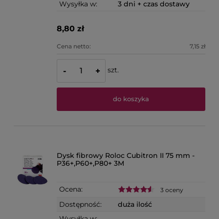
Wysyłka w:
3 dni + czas dostawy
8,80 zł
Cena netto:
7,15 zł
szt.
-
+
do koszyka
Dysk fibrowy Roloc Cubitron II 75 mm -
P36+,P60+,P80+ 3M
Ocena:
3 oceny
Dostępność:
duża ilość
Wysyłka w: