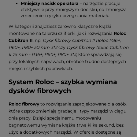
Mniejszy nacisk operatora
– narzędzie pracuje
efektywnie przy mniejszym docisku, co zmniejsza
zmęczenie i ryzyko przegrzania materiału.
W kategorii znajdziesz zarówno klasyczne krążki
montowane na talerzu szlifierki, jak i rozwiązania
Roloc
Cubitron II
, np.
Dysk fibrowy Cubitron II Roloc P36+,
P60+, P80+ 50 mm 3M
czy
Dysk fibrowy Roloc Cubitron
II 75 mm - P36+, P60+, P80+ 3M
, które sprawdzają się
przy lokalnych naprawach, obróbce trudno dostępnych
miejsc i szybkich poprawkach.
System Roloc – szybka wymiana
dysków fibrowych
Roloc fibrowy
to rozwiązanie zaprojektowane dla osób,
które często zmieniają gradacje i typy narzędzi w ciągu
dnia pracy. Dzięki specjalnemu mocowaniu
bagnetowemu wymiana krążka trwa kilka sekund, bez
użycia dodatkowych narzędzi. W ofercie dostępne są