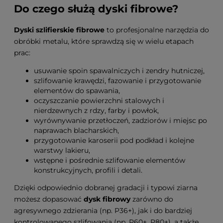
Do czego służą dyski fibrowe?
Dyski szlifierskie fibrowe
to profesjonalne narzędzia do
obróbki metalu, które sprawdzą się w wielu etapach
prac:
usuwanie spoin spawalniczych i zendry hutniczej,
szlifowanie krawędzi, fazowanie i przygotowanie
elementów do spawania,
oczyszczanie powierzchni stalowych i
nierdzewnych z rdzy, farby i powłok,
wyrównywanie przetłoczeń, zadziorów i miejsc po
naprawach blacharskich,
przygotowanie karoserii pod podkład i kolejne
warstwy lakieru,
wstępne i pośrednie szlifowanie elementów
konstrukcyjnych, profili i detali.
Dzięki odpowiednio dobranej gradacji i typowi ziarna
możesz dopasować
dysk fibrowy
zarówno do
agresywnego zdzierania (np. P36+), jak i do bardziej
kontrolowanego szlifowania (np. P60+, P80+), a także