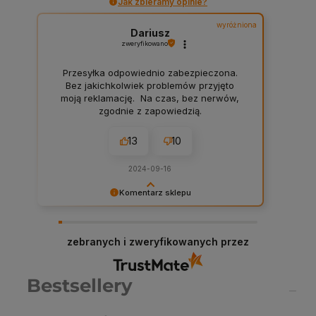
Jak zbieramy opinie?
wyróżniona
Dariusz
zweryfikowano
Przesyłka odpowiednio zabezpieczona.
Bez jakichkolwiek problemów przyjęto
moją reklamację. Na czas, bez nerwów,
zgodnie z zapowiedzią.
13
10
2024-09-16
Komentarz sklepu
Dariusz serdeczne podziękowania za
zostawienie komentarza na temat naszego
sklepu! W Chemiczna-hurtownia.pl stawiamy na
zebranych i zweryfikowanych przez
najwyższą jakość obsługi i asortymentu, dlatego
każda taka opinia jest dla nas cenna. Dzięki
Twojemu feedbackowi możemy jeszcze lepiej
Bestsellery
dostosować nasze usługi do potrzeb naszych
klientów. Zapraszamy ponownie!