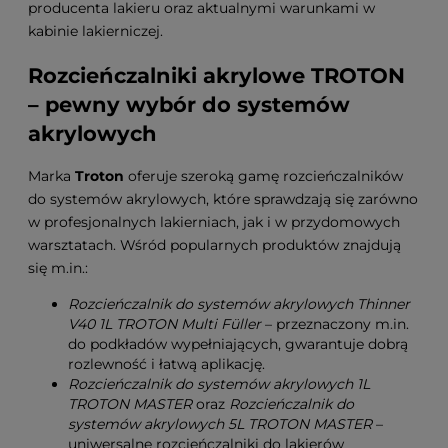
producenta lakieru oraz aktualnymi warunkami w
kabinie lakierniczej.
Rozcieńczalniki akrylowe TROTON
– pewny wybór do systemów
akrylowych
Marka
Troton
oferuje szeroką gamę rozcieńczalników
do systemów akrylowych, które sprawdzają się zarówno
w profesjonalnych lakierniach, jak i w przydomowych
warsztatach. Wśród popularnych produktów znajdują
się m.in.:
Rozcieńczalnik do systemów akrylowych Thinner
V40 1L TROTON Multi Füller
– przeznaczony m.in.
do podkładów wypełniających, gwarantuje dobrą
rozlewność i łatwą aplikację.
Rozcieńczalnik do systemów akrylowych 1L
TROTON MASTER
oraz
Rozcieńczalnik do
systemów akrylowych 5L TROTON MASTER
–
uniwersalne rozcieńczalniki do lakierów