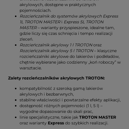
akrylowych, dostępne w praktycznych
pojemnościach.
Rozcieńczalnik do systemów akrylowych Express
1L TROTON MASTER
i
Express 5L TROTON
MASTER
– warianty przyspieszone, idealne tam,
gdzie liczy się czas schnięcia i tempo realizacji
zleceń.
Rozcieńczalnik akrylowy 1 l TROTON
oraz
Rozcieńczalnik akrylowy 5 l TROTON
– klasyczne
rozcieńczalniki akrylowe do lakierów i podkładów,
chętnie wybierane jako codzienny „koń roboczy” w
warsztacie.
Zalety rozcieńczalników akrylowych TROTON:
kompatybilność z szeroką gamą lakierów
akrylowych i bezbarwnych,
stabilne właściwości i powtarzalne efekty aplikacji,
dostępność różnych pojemności (1 l, 5 l) –
wygodne dopasowanie do skali prac,
linie specjalistyczne, takie jak
TROTON MASTER
oraz warianty
Express
do szybkich realizacji.