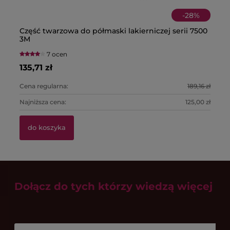
-
28
%
Część twarzowa do półmaski lakierniczej serii 7500
Pó
Bu
Pa
3M
fi
T
7 ocen
135,71 zł
22
1,
39
Cena regularna:
189,16 zł
Ce
Najniższa cena:
125,00 zł
Na
do koszyka
Dołącz do tych którzy wiedzą więcej