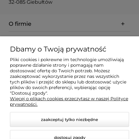
32-085 Giebułtów
O firmie
Pomoc
Dbamy o Twoją prywatność
Dostawa
Pliki cookies i pokrewne im technologie umożliwiają
poprawne działanie strony i pomagają nam
dostosować ofertę do Twoich potrzeb. Możesz
Moje konto
zaakceptować wykorzystanie przez nas wszystkich
tych plików i przejść do sklepu lub dostosować użycie
plików do swoich preferencji, wybierając opcję
"Dostosuj zgody".
Gwarancja i zwroty
Więcej o plikach cookies przeczytasz w naszej Polityce
prywatności.
zaakceptuj tylko niezbędne
dostosuj zgody