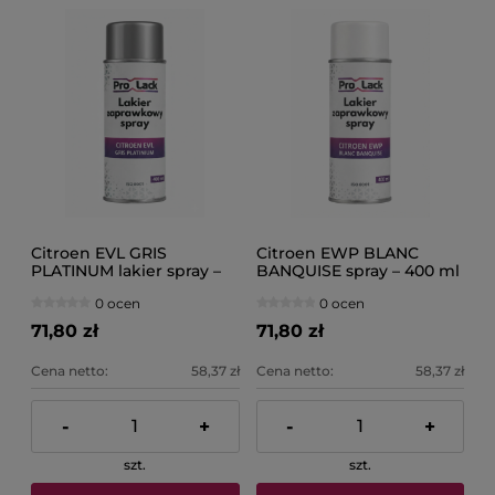
Citroen EVL GRIS
Citroen EWP BLANC
PLATINUM lakier spray –
BANQUISE spray – 400 ml
400 ml do zaprawek
lakier PROLACK
0 ocen
0 ocen
PROLACK
71,80 zł
71,80 zł
Cena netto:
58,37 zł
Cena netto:
58,37 zł
-
+
-
+
szt.
szt.