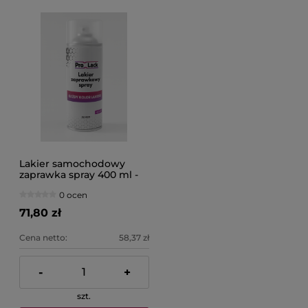
Lakier samochodowy
zaprawka spray 400 ml -
pod kod lakieru Citroen
0 ocen
PROLACK
71,80 zł
Cena netto:
58,37 zł
-
+
szt.