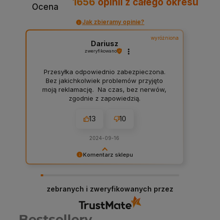
1656
opinii
z całego okresu
Ocena
Jak zbieramy opinie?
wyróżniona
Dariusz
zweryfikowano
Przesyłka odpowiednio zabezpieczona.
Bez jakichkolwiek problemów przyjęto
moją reklamację. Na czas, bez nerwów,
zgodnie z zapowiedzią.
13
10
2024-09-16
Komentarz sklepu
Dariusz serdeczne podziękowania za
zostawienie komentarza na temat naszego
sklepu! W Chemiczna-hurtownia.pl stawiamy na
zebranych i zweryfikowanych przez
najwyższą jakość obsługi i asortymentu, dlatego
każda taka opinia jest dla nas cenna. Dzięki
Twojemu feedbackowi możemy jeszcze lepiej
Bestsellery