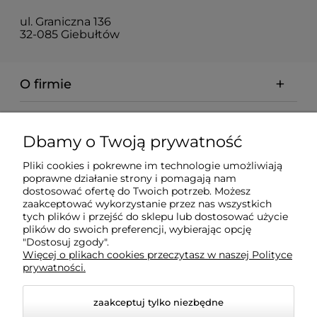
ul. Graniczna 136
32-085 Giebułtów
O firmie
Pomoc
Dbamy o Twoją prywatność
Dostawa
Pliki cookies i pokrewne im technologie umożliwiają
poprawne działanie strony i pomagają nam
dostosować ofertę do Twoich potrzeb. Możesz
zaakceptować wykorzystanie przez nas wszystkich
Moje konto
tych plików i przejść do sklepu lub dostosować użycie
plików do swoich preferencji, wybierając opcję
"Dostosuj zgody".
Gwarancja i zwroty
Więcej o plikach cookies przeczytasz w naszej Polityce
prywatności.
zaakceptuj tylko niezbędne