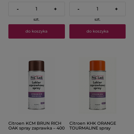
-
+
-
+
szt.
szt.
do koszyka
do koszyka
Citroen KCM BRUN RICH
Citroen KHK ORANGE
OAK spray zaprawka – 400
TOURMALINE spray
ml PROLACK
lakier– 400 ml PROLACK