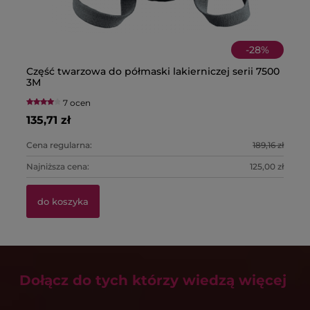
-
28
%
Część twarzowa do półmaski lakierniczej serii 7500
Pó
Bu
Pa
3M
fi
T
7 ocen
135,71 zł
22
1,
39
Cena regularna:
189,16 zł
Ce
Najniższa cena:
125,00 zł
Na
do koszyka
Dołącz do tych którzy wiedzą więcej