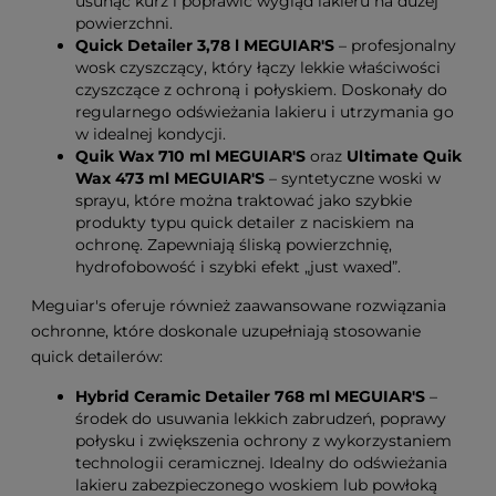
usunąć kurz i poprawić wygląd lakieru na dużej
powierzchni.
Quick Detailer 3,78 l MEGUIAR'S
– profesjonalny
wosk czyszczący, który łączy lekkie właściwości
czyszczące z ochroną i połyskiem. Doskonały do
regularnego odświeżania lakieru i utrzymania go
w idealnej kondycji.
Quik Wax 710 ml MEGUIAR'S
oraz
Ultimate Quik
Wax 473 ml MEGUIAR'S
– syntetyczne woski w
sprayu, które można traktować jako szybkie
produkty typu quick detailer z naciskiem na
ochronę. Zapewniają śliską powierzchnię,
hydrofobowość i szybki efekt „just waxed”.
Meguiar's oferuje również zaawansowane rozwiązania
ochronne, które doskonale uzupełniają stosowanie
quick detailerów:
Hybrid Ceramic Detailer 768 ml MEGUIAR'S
–
środek do usuwania lekkich zabrudzeń, poprawy
połysku i zwiększenia ochrony z wykorzystaniem
technologii ceramicznej. Idealny do odświeżania
lakieru zabezpieczonego woskiem lub powłoką