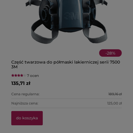
-
28
%
Część twarzowa do półmaski lakierniczej serii 7500
Pó
Bu
Pa
3M
fi
T
7 ocen
135,71 zł
22
1,
39
Cena regularna:
189,16 zł
Ce
Najniższa cena:
125,00 zł
Na
do koszyka