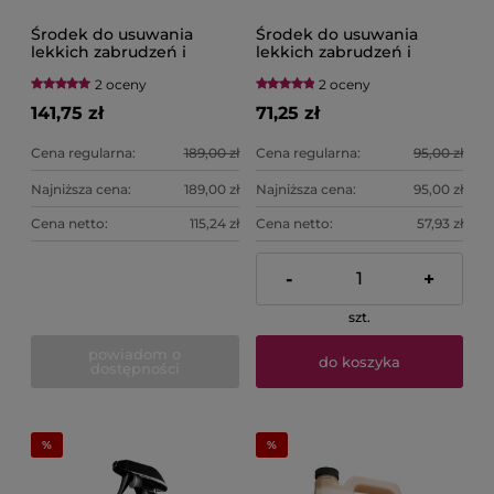
Środek do usuwania
Środek do usuwania
lekkich zabrudzeń i
lekkich zabrudzeń i
poprawy połysku Last
poprawy połysku
2 oceny
2 oceny
Touch Spray Detailer 3,78
Ultimate Quik Detailer –
l MEGUIAR'S
710ML MEGUIAR'S
141,75 zł
71,25 zł
Cena regularna:
189,00 zł
Cena regularna:
95,00 zł
Najniższa cena:
189,00 zł
Najniższa cena:
95,00 zł
Cena netto:
115,24 zł
Cena netto:
57,93 zł
-
+
szt.
powiadom o
do koszyka
dostępności