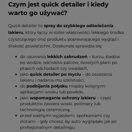
Czym jest quick detailer i kiedy
warto go używać?
Quick detailer to
spray do szybkiego odświeżania
lakieru
, który łączy w sobie właściwości lekkiego środka
czyszczącego oraz produktu poprawiającego wygląd i
śliskość powierzchni. Doskonale sprawdza się:
do usuwania
lekkich zabrudzeń
– kurzu, śladów
po wodzie, odcisków palców, świeżych plam po
ptasich odchodach czy owadach,
jako
quick detailer po myciu
– do osuszania
lakieru i nadania mu szklistości,
do
podbijania połysku
między kolejnymi
aplikacjami wosku lub powłoki,
jako
wspomaganie ochrony lakieru
– część
produktów zawiera woski, polimery lub
technologię ceramiczną,
przed ważnymi wyjazdami, spotkaniami czy
zlotami – gdy chcesz, by auto wyglądało jak po
profesjonalnym detailingu.