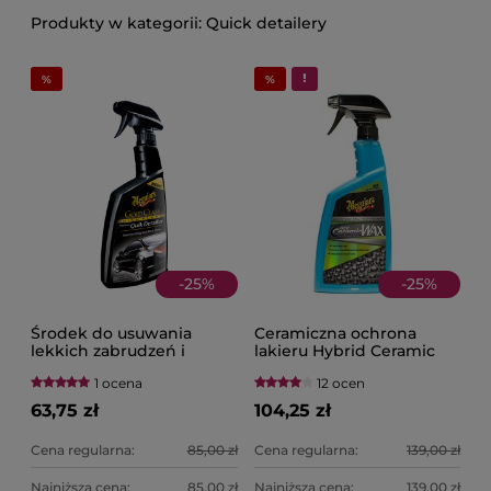
Quick detailery
-
25
%
-
25
%
Środek do usuwania
Ceramiczna ochrona
lekkich zabrudzeń i
lakieru Hybrid Ceramic
poprawy połysku Gold
Wax 768ML MEGUIAR'S
1 ocena
12 ocen
Class Premium Quik
Detailer 709ML
63,75 zł
104,25 zł
MEGUIAR'S
Cena regularna:
85,00 zł
Cena regularna:
139,00 zł
Najniższa cena:
85,00 zł
Najniższa cena:
139,00 zł