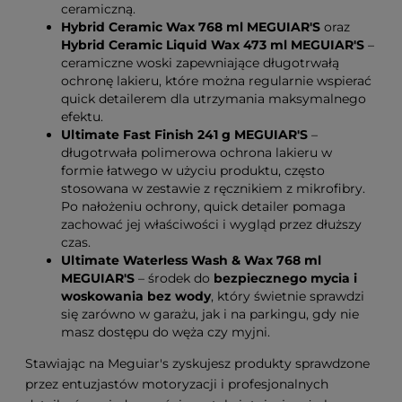
ceramiczną.
Hybrid Ceramic Wax 768 ml MEGUIAR'S
oraz
Hybrid Ceramic Liquid Wax 473 ml MEGUIAR'S
–
ceramiczne woski zapewniające długotrwałą
ochronę lakieru, które można regularnie wspierać
quick detailerem dla utrzymania maksymalnego
efektu.
Ultimate Fast Finish 241 g MEGUIAR'S
–
długotrwała polimerowa ochrona lakieru w
formie łatwego w użyciu produktu, często
stosowana w zestawie z ręcznikiem z mikrofibry.
Po nałożeniu ochrony, quick detailer pomaga
zachować jej właściwości i wygląd przez dłuższy
czas.
Ultimate Waterless Wash & Wax 768 ml
MEGUIAR'S
– środek do
bezpiecznego mycia i
woskowania bez wody
, który świetnie sprawdzi
się zarówno w garażu, jak i na parkingu, gdy nie
masz dostępu do węża czy myjni.
Stawiając na Meguiar's zyskujesz produkty sprawdzone
przez entuzjastów motoryzacji i profesjonalnych