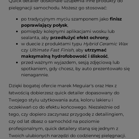
Quick detailer doskonale uzupełnia inne produkty do
pielęgnacji samochodu. Możesz go stosować:
po tradycyjnym myciu szamponem jako
finisz
poprawiający połysk
,
pomiędzy kolejnymi aplikacjami wosku lub
sealanta, aby
przedłużyć efekt ochrony
,
w duecie z produktami typu
Hybrid Ceramic Wax
czy
Ultimate Fast Finish
, aby
utrzymać
maksymalną hydrofobowość i śliskość
,
przed ważnym wyjazdem, sesją zdjęciową lub
spotkaniem, gdy chcesz, by auto prezentowało się
nienagannie.
Dzięki bogatej ofercie marek Meguiar's oraz Hex z
łatwością dobierzesz quick detailer dopasowany do
Twojego stylu użytkowania auta, koloru lakieru i
oczekiwań co do efektu końcowego. Niezależnie od
tego, czy dopiero zaczynasz przygodę z detailingiem,
czy od lat dbasz o samochód na poziomie
profesjonalnym, quick detailery staną się jednym z
Twoich ulubionych narzędzi do codziennej pielęgnacji.