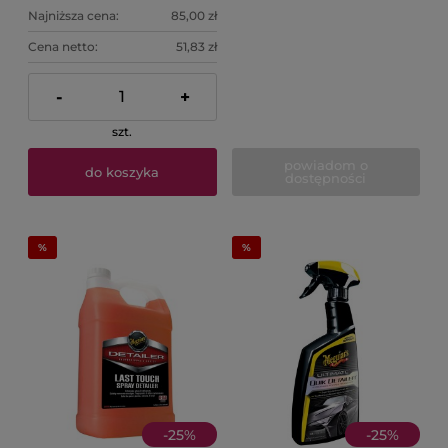
Najniższa cena:
85,00 zł
Cena netto:
51,83 zł
-
+
szt.
powiadom o
do koszyka
dostępności
-
25
%
-
25
%