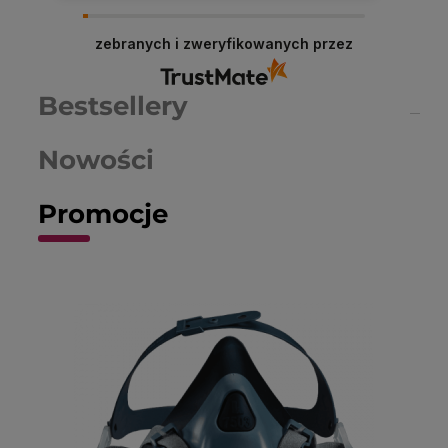
Dariusz serdeczne podziękowania za
zostawienie komentarza na temat naszego
sklepu! W Chemiczna-hurtownia.pl stawiamy na
zebranych i zweryfikowanych przez
najwyższą jakość obsługi i asortymentu, dlatego
każda taka opinia jest dla nas cenna. Dzięki
Twojemu feedbackowi możemy jeszcze lepiej
Bestsellery
dostosować nasze usługi do potrzeb naszych
klientów. Zapraszamy ponownie!
Nowości
Promocje