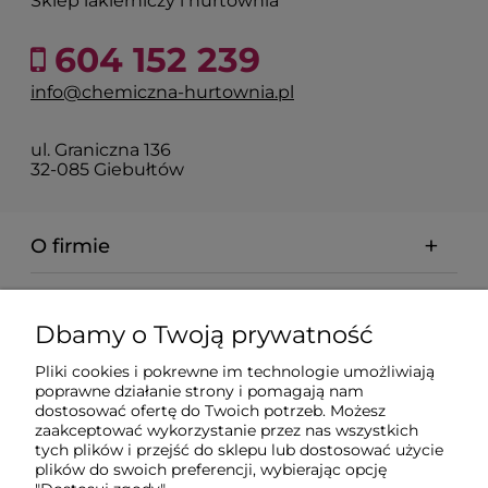
Sklep lakierniczy i hurtownia
604 152 239
info@chemiczna-hurtownia.pl
ul. Graniczna 136
32-085 Giebułtów
O firmie
Pomoc
Dbamy o Twoją prywatność
Dostawa
Pliki cookies i pokrewne im technologie umożliwiają
poprawne działanie strony i pomagają nam
dostosować ofertę do Twoich potrzeb. Możesz
Moje konto
zaakceptować wykorzystanie przez nas wszystkich
tych plików i przejść do sklepu lub dostosować użycie
plików do swoich preferencji, wybierając opcję