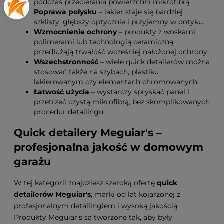
podczas przecierania powierzchni mikrofibrą.
Poprawa połysku
– lakier staje się bardziej
szklisty, głębszy optycznie i przyjemny w dotyku.
Wzmocnienie ochrony
– produkty z woskami,
polimerami lub technologią ceramiczną
przedłużają trwałość wcześniej nałożonej ochrony.
Wszechstronność
– wiele quick detailerów można
stosować także na szybach, plastiku
lakierowanym czy elementach chromowanych.
Łatwość użycia
– wystarczy spryskać panel i
przetrzeć czystą mikrofibrą, bez skomplikowanych
procedur detailingu.
Quick detailery Meguiar's –
profesjonalna jakość w domowym
garażu
W tej kategorii znajdziesz szeroką ofertę
quick
detailerów Meguiar's
, marki od lat kojarzonej z
profesjonalnym detailingiem i wysoką jakością.
Produkty Meguiar's są tworzone tak, aby były