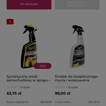
powiadom o
do koszyka
dostępności
-
25
%
Syntetyczny wosk
Środek do bezpiecznego
samochodowy w sprayu –
mycia i woskowania
473ML MEGUIAR'S
samochodu bez wody
0 ocen
0 ocen
Ultimate Quik Wax
768ML MEGUIAR'S
Ultimate Waterless Wash
63,75 zł
99,00 zł
& Wax
Cena regularna:
85,00 zł
Cena netto:
80,49 zł