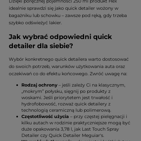
Dzięki poręcznej pojemności 250 ml produkt Hex
idealnie sprawdzi się jako quick detailer wożony w
bagażniku lub schowku – zawsze pod ręką, gdy trzeba
szybko odświeżyć lakier.
Jak wybrać odpowiedni quick
detailer dla siebie?
Wybór konkretnego quick detailera warto dostosować
do swoich potrzeb, warunków użytkowania auta oraz
oczekiwań co do efektu końcowego. Zwróć uwagę na:
Rodzaj ochrony
– jeśli zależy Ci na klasycznym,
„mokrym” połysku, sięgnij po produkty z
woskami. Jeśli priorytetem jest trwałość i
hydrofobowość, rozważ quick detailery z
technologią ceramiczną lub polimerową.
Częstotliwość użycia
– przy częstej pielęgnacji i
kilku autach w rodzinie praktyczniejsze mogą być
duże opakowania 3,78 l, jak Last Touch Spray
Detailer czy Quick Detailer Meguiar's.