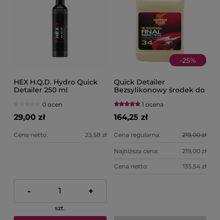
-
25
%
HEX H.Q.D. Hydro Quick
Quick Detailer
Detailer 250 ml
Bezsylikonowy środek do
usuwania lekkich
0 ocen
1 ocena
zabrudzeń i poprawy
połysku Final Inspection
29,00 zł
164,25 zł
3,78 l MEGUIAR'S
Cena netto:
23,58 zł
Cena regularna:
219,00 zł
Najniższa cena:
219,00 zł
Cena netto:
133,54 zł
-
+
szt.