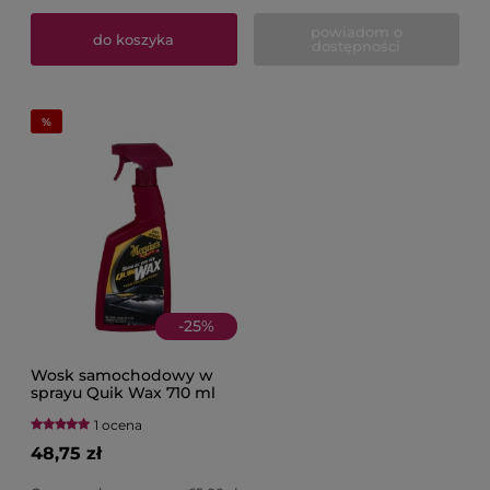
powiadom o
do koszyka
dostępności
-
25
%
Wosk samochodowy w
sprayu Quik Wax 710 ml
MEGUIAR'S
1 ocena
48,75 zł