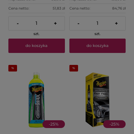
Cena netto:
51,83 zł
Cena netto:
84,76 zł
-
+
-
+
szt.
szt.
do koszyka
do koszyka
-
25
%
-
25
%