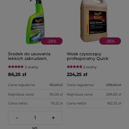
-
25
%
-
25
%
Środek do usuwania
Wosk czyszczący
lekkich zabrudzeń,
profesjonalny Quick
poprawy połysku i
Detailer 3.78L MEGUIAR'S
2 oceny
2 oceny
zwiększenia ochrony
768ML MEGUIAR'S Hybrid
86,25 zł
224,25 zł
Ceramic Detailer
Cena regularna:
115,00 zł
Cena regularna:
299,00 zł
Najniższa cena:
115,00 zł
Najniższa cena:
299,00 zł
Cena netto:
70,12 zł
Cena netto:
182,32 zł
-
+
szt.