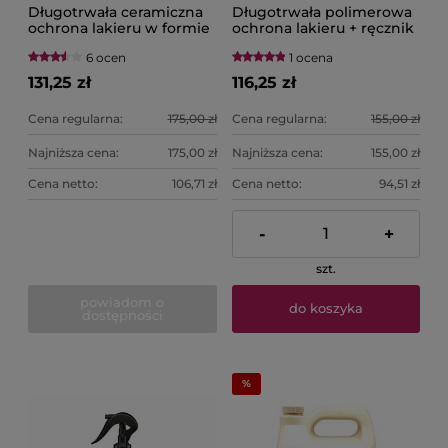
Długotrwała ceramiczna
Długotrwała polimerowa
ochrona lakieru w formie
ochrona lakieru + ręcznik
łatwego w użyciu wosku –
z mikrofibry 241G
6 ocen
1 ocena
473 ML MEGUIAR'S Hybrid
MEGUIAR'S Ultimate Fast
Ceramic Liquid Wax
Finish
131,25 zł
116,25 zł
Cena regularna:
175,00 zł
Cena regularna:
155,00 zł
Najniższa cena:
175,00 zł
Najniższa cena:
155,00 zł
Cena netto:
106,71 zł
Cena netto:
94,51 zł
-
+
szt.
powiadom o
do koszyka
dostępności