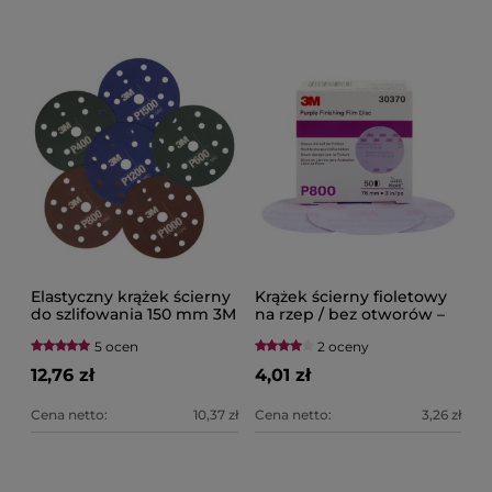
Elastyczny krążek ścierny
Krążek ścierny fioletowy
do szlifowania 150 mm 3M
na rzep / bez otworów –
75MM 3M Hookit Purple
5 ocen
2 oceny
260L+
12,76 zł
4,01 zł
Cena netto:
10,37 zł
Cena netto:
3,26 zł