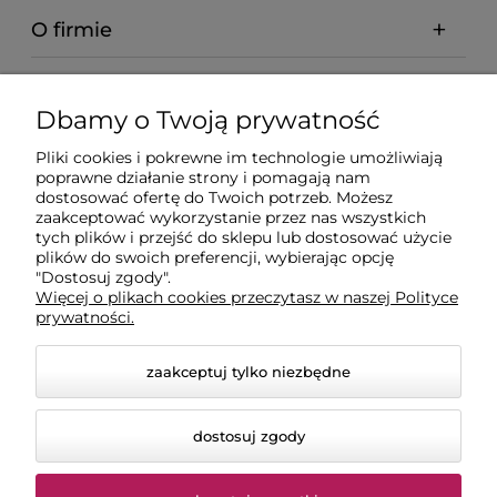
O firmie
Pomoc
Dbamy o Twoją prywatność
Dostawa
Pliki cookies i pokrewne im technologie umożliwiają
poprawne działanie strony i pomagają nam
dostosować ofertę do Twoich potrzeb. Możesz
Moje konto
zaakceptować wykorzystanie przez nas wszystkich
tych plików i przejść do sklepu lub dostosować użycie
plików do swoich preferencji, wybierając opcję
"Dostosuj zgody".
Gwarancja i zwroty
Więcej o plikach cookies przeczytasz w naszej Polityce
prywatności.
zaakceptuj tylko niezbędne
dostosuj zgody