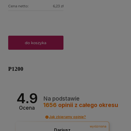
Cena netto:
6,23 zł
do koszyka
P1200
4.9
Na podstawie
1656
opinii
z całego okresu
Ocena
Jak zbieramy opinie?
wyróżniona
Dariusz