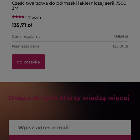
Część twarzowa do półmaski lakierniczej serii 7500
Pó
Bu
Pa
3M
fi
T
7 ocen
135,71 zł
22
1,
39
Cena regularna:
189,16 zł
Ce
Najniższa cena:
125,00 zł
Na
do koszyka
Dołącz do tych którzy wiedzą więcej