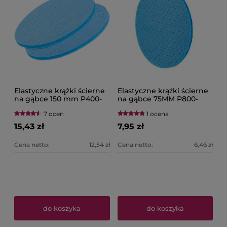
Elastyczne krążki ścierne
Elastyczne krążki ścierne
na gąbce 150 mm P400-
na gąbce 75MM P800-
P2000 3M 33538 - 33544
P2000 3M 33550–33554
7 ocen
1 ocena
15,43 zł
7,95 zł
Cena netto:
12,54 zł
Cena netto:
6,46 zł
do koszyka
do koszyka