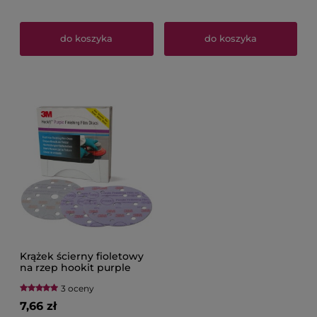
do koszyka
do koszyka
Krążek ścierny fioletowy
na rzep hookit purple
260L+ 15 otworów 150 mm
3 oceny
3M
7,66 zł