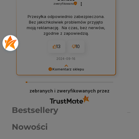
zweryfikowano
Przesyłka odpowiednio zabezpieczona.
Bez jakichkolwiek problemów przyjęto
moją reklamację. Na czas, bez nerwów,
zgodnie z zapowiedzią.
13
10
2024-09-16
Komentarz sklepu
Dariusz serdeczne podziękowania za
zostawienie komentarza na temat naszego
sklepu! W Chemiczna-hurtownia.pl stawiamy na
zebranych i zweryfikowanych przez
najwyższą jakość obsługi i asortymentu, dlatego
każda taka opinia jest dla nas cenna. Dzięki
Twojemu feedbackowi możemy jeszcze lepiej
Bestsellery
dostosować nasze usługi do potrzeb naszych
klientów. Zapraszamy ponownie!
Nowości