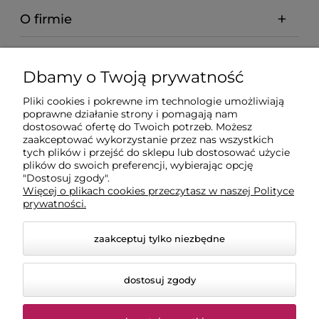
O firmie
Pomoc
Dbamy o Twoją prywatność
Dostawa
Pliki cookies i pokrewne im technologie umożliwiają
poprawne działanie strony i pomagają nam
dostosować ofertę do Twoich potrzeb. Możesz
Moje konto
zaakceptować wykorzystanie przez nas wszystkich
tych plików i przejść do sklepu lub dostosować użycie
plików do swoich preferencji, wybierając opcję
"Dostosuj zgody".
Gwarancja i zwroty
Więcej o plikach cookies przeczytasz w naszej Polityce
prywatności.
zaakceptuj tylko niezbędne
dostosuj zgody