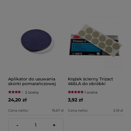
Aplikator do usuwania
Krążek ścierny Trizact
skórki pomarańczowej
466LA do obróbki
"SZTRUKS" 135MM BRAYT
wykończeniowej – P3000
2 oceny
1 ocena
– 32MM 3M 50079
24,20 zł
3,92 zł
Cena netto:
19,67 zł
Cena netto:
3,19 zł
-
+