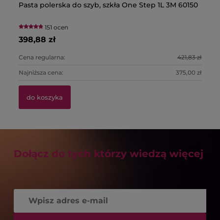
Pasta polerska do szyb, szkła One Step 1L 3M 60150
Pó
Bu
Cz
fi
T
3
151 ocen
398,88 zł
22
1,
13
Cena regularna:
421,83 zł
Ce
Najniższa cena:
375,00 zł
Na
do koszyka
Dołącz do tych którzy wiedzą więcej