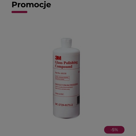
Promocje
-
5
%