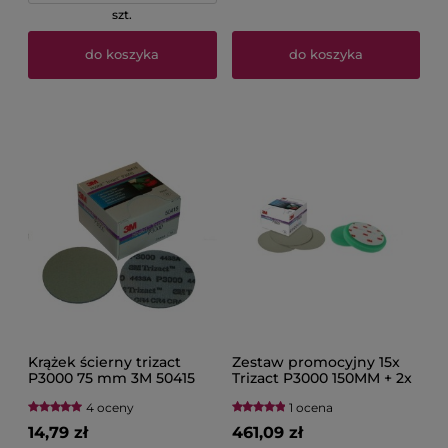
szt.
do koszyka
do koszyka
Krążek ścierny trizact
Zestaw promocyjny 15x
P3000 75 mm 3M 50415
Trizact P3000 150MM + 2x
gąbka polerska zielona
4 oceny
1 ocena
150MM GRATIS 3M 50414 +
3M 50487
14,79 zł
461,09 zł