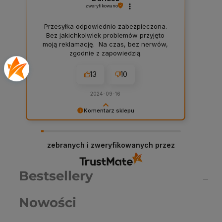
zweryfikowano
Przesyłka odpowiednio zabezpieczona.
Bez jakichkolwiek problemów przyjęto
moją reklamację. Na czas, bez nerwów,
zgodnie z zapowiedzią.
13
10
2024-09-16
Komentarz sklepu
Dariusz serdeczne podziękowania za
zostawienie komentarza na temat naszego
sklepu! W Chemiczna-hurtownia.pl stawiamy na
zebranych i zweryfikowanych przez
najwyższą jakość obsługi i asortymentu, dlatego
każda taka opinia jest dla nas cenna. Dzięki
Twojemu feedbackowi możemy jeszcze lepiej
Bestsellery
dostosować nasze usługi do potrzeb naszych
klientów. Zapraszamy ponownie!
Nowości