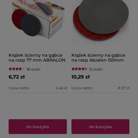
Krążek ścierny na gąbce
Krążek ścierny na gąbce
na rzep 77 mm ABRALON
na rzep Abralon 150mm
MIRKA
MIRKA
18 ocen
12 ocen
6,72 zł
10,29 zł
Cena netto:
5,46 zł
Cena netto:
8,37 zł
do koszyka
do koszyka