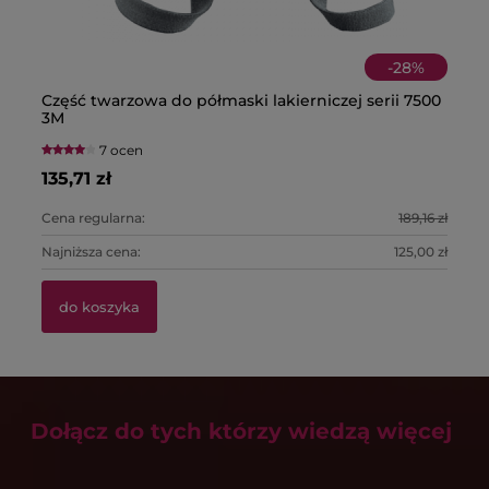
-
28
%
Część twarzowa do półmaski lakierniczej serii 7500
Pó
Pa
3M
fi
7 ocen
135,71 zł
22
39
Cena regularna:
189,16 zł
Ce
Najniższa cena:
125,00 zł
Na
do koszyka
Dołącz do tych którzy wiedzą więcej