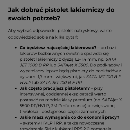
Jak dobrać pistolet lakierniczy do
swoich potrzeb?
Aby wybrać odpowiedni pistolet natryskowy, warto
odpowiedzieć sobie na kilka pytań:
Co będziesz najczęściej lakierować?
– do baz i
lakierów bezbarwnych świetnie sprawdzi się
pistolet lakierniczy z dyszą 1,2–1,4 mm, np.
SATA
JET 1000 B RP
lub
SATAjet X 5500
. Do podkładów i
wypełniaczy lepsze będą pistolety do podkładów z
dyszami 1,7 mm i większymi, jak
SATA JET 100 B F
HVLP
lub
SATA JET 100 B F RP
.
Jak często pracujesz pistoletem?
– przy
intensywnej, codziennej eksploatacji warto
postawić na modele klasy premium (np. SATAjet X
5500 RP/HVLP, 3M Performance) o zwiększonej
trwałości i dostępności części zamiennych.
Jakie masz wymagania co do ekonomii pracy?
– systemy HVLP i RP, a także nowoczesne
rozwiązania 3M z kubkami PPS 2.0 pomagają