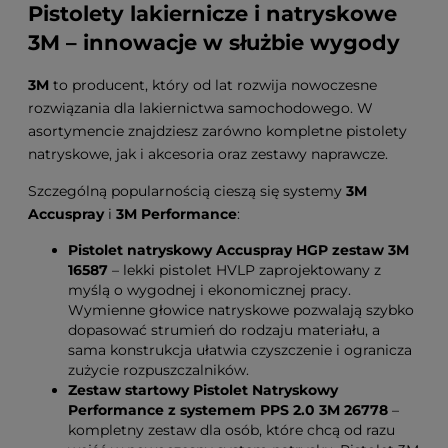
Pistolety lakiernicze i natryskowe
3M – innowacje w służbie wygody
3M
to producent, który od lat rozwija nowoczesne
rozwiązania dla lakiernictwa samochodowego. W
asortymencie znajdziesz zarówno kompletne pistolety
natryskowe, jak i akcesoria oraz zestawy naprawcze.
Szczególną popularnością cieszą się systemy
3M
Accuspray
i
3M Performance
:
Pistolet natryskowy Accuspray HGP zestaw 3M
16587
– lekki pistolet HVLP zaprojektowany z
myślą o wygodnej i ekonomicznej pracy.
Wymienne głowice natryskowe pozwalają szybko
dopasować strumień do rodzaju materiału, a
sama konstrukcja ułatwia czyszczenie i ogranicza
zużycie rozpuszczalników.
Zestaw startowy Pistolet Natryskowy
Performance z systemem PPS 2.0 3M 26778
–
kompletny zestaw dla osób, które chcą od razu