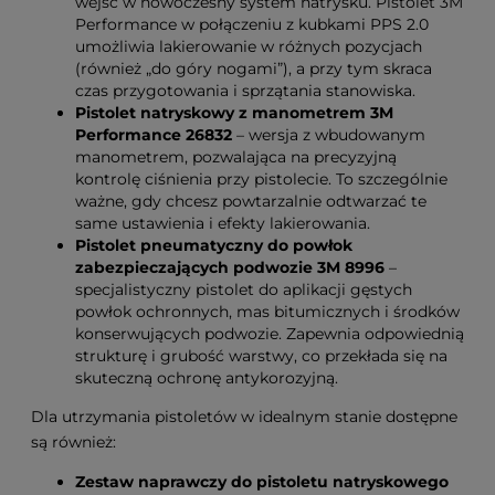
wejść w nowoczesny system natrysku. Pistolet 3M
Performance w połączeniu z kubkami PPS 2.0
umożliwia lakierowanie w różnych pozycjach
(również „do góry nogami”), a przy tym skraca
czas przygotowania i sprzątania stanowiska.
Pistolet natryskowy z manometrem 3M
Performance 26832
– wersja z wbudowanym
manometrem, pozwalająca na precyzyjną
kontrolę ciśnienia przy pistolecie. To szczególnie
ważne, gdy chcesz powtarzalnie odtwarzać te
same ustawienia i efekty lakierowania.
Pistolet pneumatyczny do powłok
zabezpieczających podwozie 3M 8996
–
specjalistyczny pistolet do aplikacji gęstych
powłok ochronnych, mas bitumicznych i środków
konserwujących podwozie. Zapewnia odpowiednią
strukturę i grubość warstwy, co przekłada się na
skuteczną ochronę antykorozyjną.
Dla utrzymania pistoletów w idealnym stanie dostępne
są również:
Zestaw naprawczy do pistoletu natryskowego