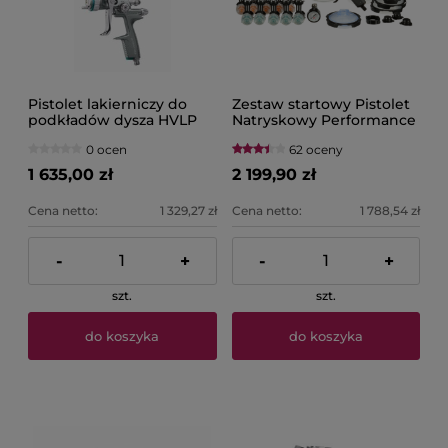
Pistolet lakierniczy do
Zestaw startowy Pistolet
podkładów dysza HVLP
Natryskowy Performance
1,7MM SATA JET 100 B F
z systemem PPS 2.0 3M
0 ocen
62 oceny
26778
1 635,00 zł
2 199,90 zł
Cena netto:
1 329,27 zł
Cena netto:
1 788,54 zł
-
+
-
+
szt.
szt.
do koszyka
do koszyka