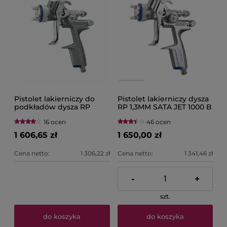
Pistolet lakierniczy do
Pistolet lakierniczy dysza
podkładów dysza RP
RP 1,3MM SATA JET 1000 B
SATA JET 100 B F
16 ocen
46 ocen
1 606,65 zł
1 650,00 zł
Cena netto:
1 306,22 zł
Cena netto:
1 341,46 zł
-
+
szt.
do koszyka
do koszyka