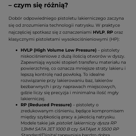
– czym się różnią?
Dobór odpowiedniego pistoletu lakierniczego zaczyna
się od zrozumienia technologii natrysku. W praktyce
najczęściej spotkasz się z oznaczeniami
HVLP
,
RP
oraz
klasycznymi pistoletami wysokociśnieniowymi (HP):
HVLP (High Volume Low Pressure)
– pistolety
niskociśnieniowe z dużą ilością otworów w dyszy.
Zapewniają wysoki stopień transferu materiału na
powierzchnię, co oznacza mniejsze straty lakieru i
lepszą kontrolę nad powłoką. To idealne
rozwiązanie przy lakierowaniu baz, lakierów
bezbarwnych i przy naprawach miejscowych,
gdzie liczy się precyzja i minimalna ilość mgły
lakierniczej.
RP (Reduced Pressure)
– pistolety o
zredukowanym ciśnieniu, będące kompromisem
między szybkością pracy a jakością natrysku.
Modele takie jak
pistolet lakierniczy dysza RP
1,3MM SATA JET 1000 B
czy
SATAjet X 5500 RP
Standard/Digital
zapewniają bardzo dobrą