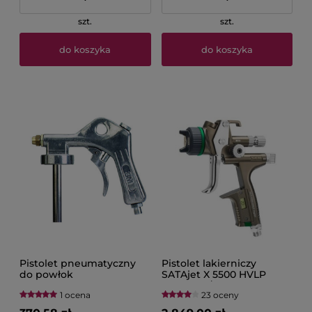
szt.
szt.
do koszyka
do koszyka
Pistolet pneumatyczny
Pistolet lakierniczy
do powłok
SATAjet X 5500 HVLP
zabezpieczających
Standard/Digital SATA
1 ocena
23 oceny
podwozie 3M 8996