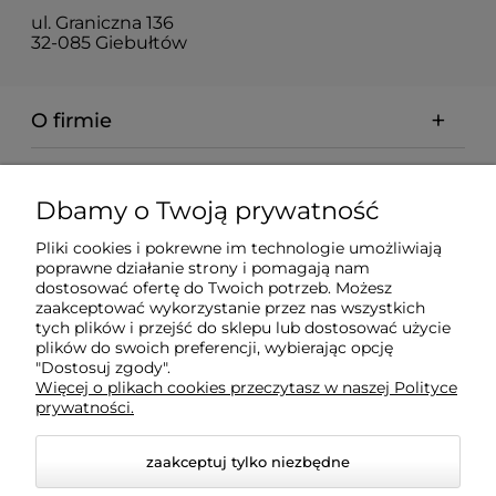
ul. Graniczna 136
32-085 Giebułtów
O firmie
Pomoc
Dbamy o Twoją prywatność
Dostawa
Pliki cookies i pokrewne im technologie umożliwiają
poprawne działanie strony i pomagają nam
dostosować ofertę do Twoich potrzeb. Możesz
zaakceptować wykorzystanie przez nas wszystkich
Moje konto
tych plików i przejść do sklepu lub dostosować użycie
plików do swoich preferencji, wybierając opcję
"Dostosuj zgody".
Gwarancja i zwroty
Więcej o plikach cookies przeczytasz w naszej Polityce
prywatności.
zaakceptuj tylko niezbędne