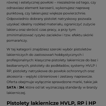
równej i estetycznej powłoki – niezależnie od tego, czy
odnawiasz element karoserii, wykonujesz naprawę
punktową, czy lakierujesz większe powierzchnie.
Odpowiednio dobrany pistolet natryskowy pozwala
uzyskać idealny rozkład materiału, ograniczyć zużycie
lakieru oraz skrócić czas pracy, a przy tym
zminimalizować ryzyko zacieków i tzw. efektu skórki
pomarańczy.
W tej kategorii znajdziesz szeroki wybór pistoletów
lakierniczych do zastosowań hobbystycznych i
profesjonalnych: klasyczne pistolety lakiernicze do baz i
bezbarwnych, pistolety do podkładów, systemy HVLP i
RP, pistolety natryskowe do powłok ochronnych oraz
akcesoria – wężyki ciśnieniowe i zestawy naprawcze.
Oferta obejmuje wyłącznie sprawdzone marki, takie jak
SATA
i
3M
, które od lat wyznaczają standardy w branży
lakierniczej.
Pistolety lakiernicze HVLP, RP i HP