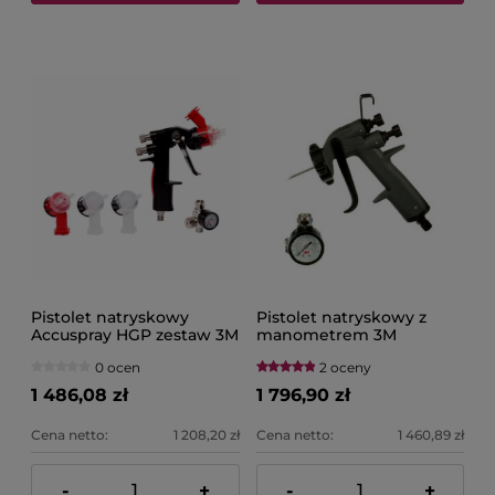
Pistolet natryskowy
Pistolet natryskowy z
Accuspray HGP zestaw 3M
manometrem 3M
16587
Performance 26832
0 ocen
2 oceny
1 486,08 zł
1 796,90 zł
Cena netto:
1 208,20 zł
Cena netto:
1 460,89 zł
-
+
-
+