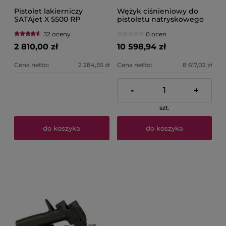
Pistolet lakierniczy
Wężyk ciśnieniowy do
SATAjet X 5500 RP
pistoletu natryskowego
Standard/Digital SATA
Performance 3M
32 oceny
0 ocen
2 810,00 zł
10 598,94 zł
Cena netto:
2 284,55 zł
Cena netto:
8 617,02 zł
-
+
szt.
do koszyka
do koszyka