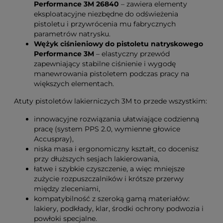
Performance 3M 26840
– zawiera elementy
eksploatacyjne niezbędne do odświeżenia
pistoletu i przywrócenia mu fabrycznych
parametrów natrysku.
Wężyk ciśnieniowy do pistoletu natryskowego
Performance 3M
– elastyczny przewód
zapewniający stabilne ciśnienie i wygodę
manewrowania pistoletem podczas pracy na
większych elementach.
Atuty pistoletów lakierniczych 3M to przede wszystkim:
innowacyjne rozwiązania ułatwiające codzienną
pracę (system PPS 2.0, wymienne głowice
Accuspray),
niska masa i ergonomiczny kształt, co docenisz
przy dłuższych sesjach lakierowania,
łatwe i szybkie czyszczenie, a więc mniejsze
zużycie rozpuszczalników i krótsze przerwy
między zleceniami,
kompatybilność z szeroką gamą materiałów:
lakiery, podkłady, klar, środki ochrony podwozia i
powłoki specjalne.