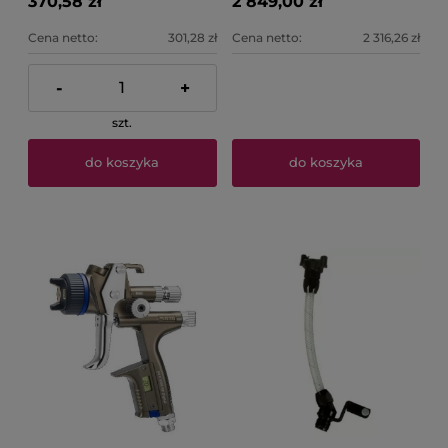
370,58 zł
2 849,00 zł
Cena netto:
301,28 zł
Cena netto:
2 316,26 zł
-
+
szt.
do koszyka
do koszyka