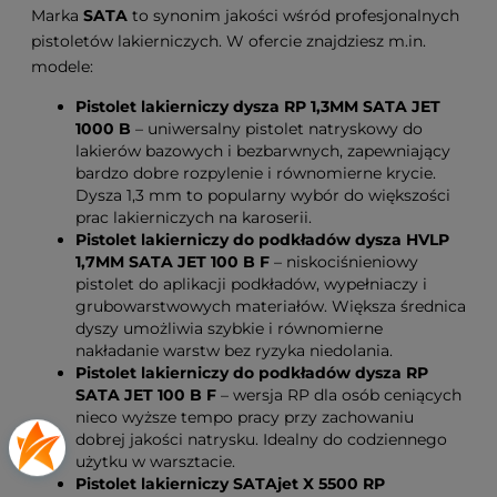
Marka
SATA
to synonim jakości wśród profesjonalnych
pistoletów lakierniczych. W ofercie znajdziesz m.in.
modele:
Pistolet lakierniczy dysza RP 1,3MM SATA JET
1000 B
– uniwersalny pistolet natryskowy do
lakierów bazowych i bezbarwnych, zapewniający
bardzo dobre rozpylenie i równomierne krycie.
Dysza 1,3 mm to popularny wybór do większości
prac lakierniczych na karoserii.
Pistolet lakierniczy do podkładów dysza HVLP
1,7MM SATA JET 100 B F
– niskociśnieniowy
pistolet do aplikacji podkładów, wypełniaczy i
grubowarstwowych materiałów. Większa średnica
dyszy umożliwia szybkie i równomierne
nakładanie warstw bez ryzyka niedolania.
Pistolet lakierniczy do podkładów dysza RP
SATA JET 100 B F
– wersja RP dla osób ceniących
nieco wyższe tempo pracy przy zachowaniu
dobrej jakości natrysku. Idealny do codziennego
użytku w warsztacie.
Pistolet lakierniczy SATAjet X 5500 RP