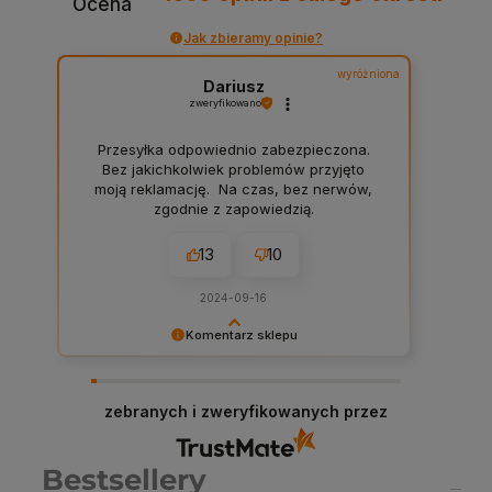
Ocena
Jak zbieramy opinie?
wyróżniona
Dariusz
zweryfikowano
Przesyłka odpowiednio zabezpieczona.
Bez jakichkolwiek problemów przyjęto
moją reklamację. Na czas, bez nerwów,
zgodnie z zapowiedzią.
13
10
2024-09-16
Komentarz sklepu
Dariusz serdeczne podziękowania za
zostawienie komentarza na temat naszego
sklepu! W Chemiczna-hurtownia.pl stawiamy na
zebranych i zweryfikowanych przez
najwyższą jakość obsługi i asortymentu, dlatego
każda taka opinia jest dla nas cenna. Dzięki
Twojemu feedbackowi możemy jeszcze lepiej
Bestsellery
dostosować nasze usługi do potrzeb naszych