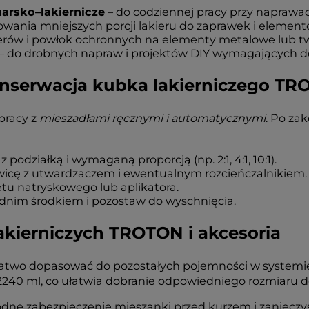
harsko–lakiernicze
– do codziennej pracy przy naprawac
owania mniejszych porcji lakieru do zaprawek i elemen
akierów i powłok ochronnych na elementy metalowe lub
– do drobnych napraw i projektów DIY wymagających do
onserwacja kubka lakierniczego T
pracy z
mieszadłami ręcznymi i automatycznymi
. Po za
działką i wymaganą proporcją (np. 2:1, 4:1, 10:1).
żywicę z utwardzaczem i ewentualnym rozcieńczalnikiem.
etu natryskowego lub aplikatora.
dnim środkiem i pozostaw do wyschnięcia.
kierniczych TROTON i akcesoria
 łatwo dopasować do pozostałych pojemności w systemi
240 ml, co ułatwia dobranie odpowiedniego rozmiaru do 
dne zabezpieczenie mieszanki przed kurzem i zanieczy