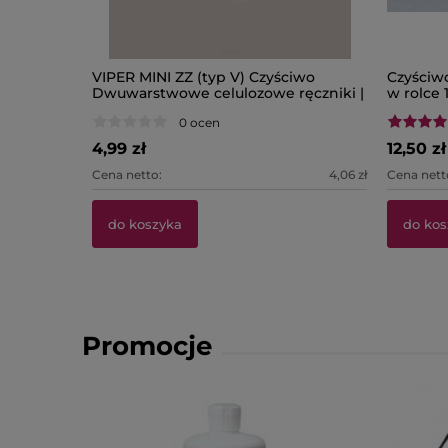
VIPER MINI ZZ (typ V) Czyściwo
Czyściw
Dwuwarstwowe celulozowe ręczniki |
w rolce 
Opakowanie 150 listków
0 ocen
4,99 zł
12,50 zł
Cena netto:
4,06 zł
Cena nett
do koszyka
do kos
Promocje