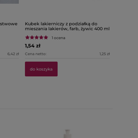
rstwowe
Kubek lakierniczy z podziałką do
Kubek lak
mieszania lakierów, farb, żywic 400 ml
mieszania 
TROTON
ml TROT
1 ocena
1,54 zł
2,44 zł
6,42 zł
Cena netto:
1,25 zł
Cena netto:
do koszyka
do kosz