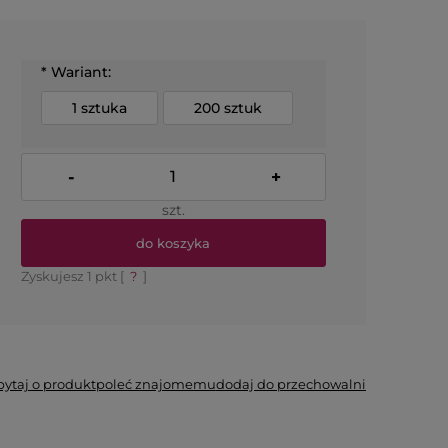
*
Wariant:
1 sztuka
200 sztuk
-
+
szt.
do koszyka
Zyskujesz
1
pkt [
?
]
*
- Pole wymagane
pytaj o produkt
poleć znajomemu
dodaj do przechowalni