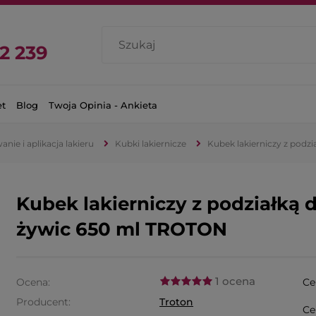
2 239
et
Blog
Twoja Opinia - Ankieta
nie i aplikacja lakieru
Kubki lakiernicze
Kubek lakierniczy z podzi
Kubek lakierniczy z podziałką d
żywic 650 ml TROTON
1 ocena
Ocena:
Ce
Producent:
Troton
Ce