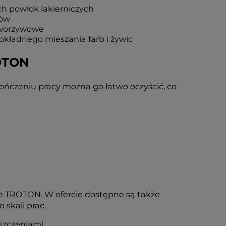
h powłok lakierniczych
tów
 tworzywowe
kładnego mieszania farb i żywic
ROTON
kończeniu pracy można go łatwo oczyścić, co
e TROTON. W ofercie dostępne są także
skali prac.
szczeniami