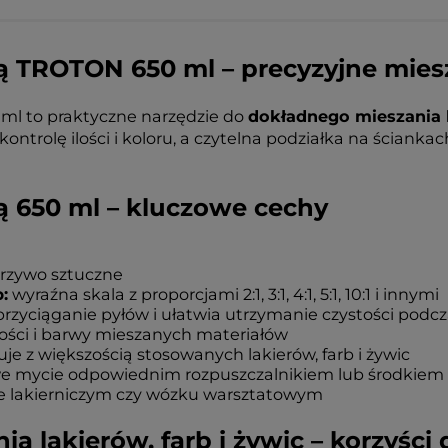
ą TROTON 650 ml – precyzyjne miesza
ml to praktyczne narzędzie do
dokładnego mieszania l
ontrolę ilości i koloru, a czytelna podziałka na ścian
ką 650 ml – kluczowe cechy
orzywo sztuczne
:
wyraźna skala z proporcjami 2:1, 3:1, 4:1, 5:1, 10:1 i innymi
rzyciąganie pyłów i ułatwia utrzymanie czystości podcz
lości i barwy mieszanych materiałów
je z większością stosowanych lakierów, farb i żywic
e mycie odpowiednim rozpuszczalnikiem lub środkiem
e lakierniczym czy wózku warsztatowym
ia lakierów, farb i żywic – korzyści