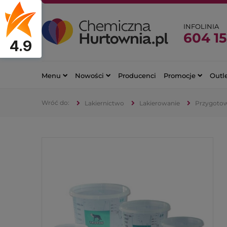
INFOLINIA
604 15
4.9
Menu
Nowości
Producenci
Promocje
Outl
Lakiernictwo
Lakierowanie
Przygotowa