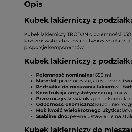
Opis
Kubek lakierniczy z podziałk
Kubek lakierniczy TROTON o pojemności 650 
Przezroczyste, atestowane tworzywo ułatwia k
proporcje komponentów.
Kubek lakierniczy z podział
Pojemność nominalna:
650 ml
Materiał:
przezroczyste, atestowane tw
Podziałka do mieszania lakierów i farb
Konstrukcja antystatyczna:
ogranicza p
Przezroczyste ścianki:
pełna kontrola i
Odporność chemiczna:
kubek nie reagu
Możliwość wielokrotnego użytku:
łatw
Stabilne dno:
pewne ustawienie na stol
Kubek lakierniczy do mieszan