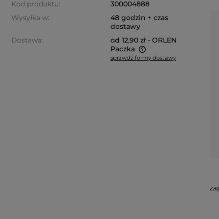
Kod produktu:
300004888
Wysyłka w:
48 godzin + czas
dostawy
Dostawa:
od 12,90 zł
- ORLEN
Paczka
sprawdź formy dostawy
Cena nie zawiera ewentualnych
kosztów płatności
za