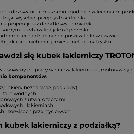
emu dozowaniu i mieszaniu zgodnie z zaleceniami prod
dzięki wysokiej przejrzystości kubka
anie proporcji bez dodatkowych miarek
m samym powtarzalna jakość powłoki
odporności na działanie rozpuszczalników i żywic
, jak i średnich porcji mieszanek do natrysku
awdzi się kubek lakierniczy TROTO
zystosowany do pracy w branży lakierniczej, motoryzacyj
anie komponentów
.
y, lakiery bezbarwne, podkłady)
i farb wodnych
etanowych z utwardzaczami
odowych i lakierniach
h i serwisach przemysłowych
 kubek lakierniczy z podziałką?