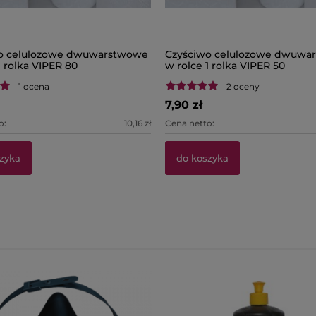
o celulozowe dwuwarstwowe
Czyściwo celulozowe dwuwa
1 rolka VIPER 80
w rolce 1 rolka VIPER 50
1 ocena
2 oceny
7,90 zł
o:
10,16 zł
Cena netto:
zyka
do koszyka