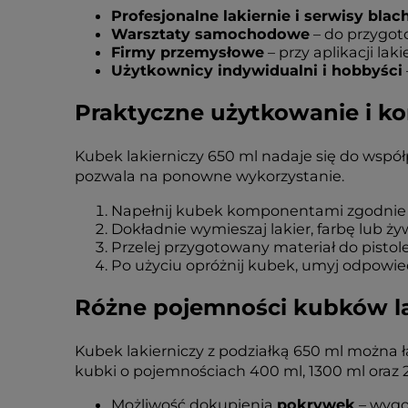
Profesjonalne lakiernie i serwisy blac
Warsztaty samochodowe
– do przygot
Firmy przemysłowe
– przy aplikacji l
Użytkownicy indywidualni i hobbyści
Praktyczne użytkowanie i k
Kubek lakierniczy 650 ml nadaje się do współ
pozwala na ponowne wykorzystanie.
Napełnij kubek komponentami zgodnie z po
Dokładnie wymieszaj lakier, farbę lub 
Przelej przygotowany materiał do pistol
Po użyciu opróżnij kubek, umyj odpowie
Różne pojemności kubków la
Kubek lakierniczy z podziałką 650 ml można
kubki o pojemnościach 400 ml, 1300 ml oraz 2
Możliwość dokupienia
pokrywek
– wygo