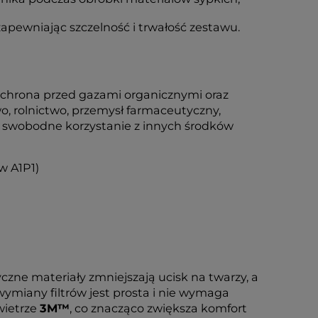
apewniając szczelność i trwałość zestawu.
ochrona przed gazami organicznymi oraz
o, rolnictwo, przemysł farmaceutyczny,
a swobodne korzystanie z innych środków
w A1P1)
zne materiały zmniejszają ucisk na twarzy, a
miany filtrów jest prosta i nie wymaga
wietrze
3M™
, co znacząco zwiększa komfort