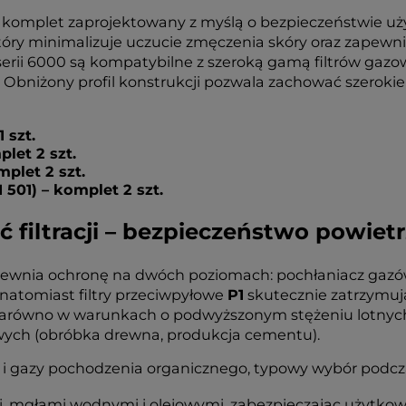
o komplet zaprojektowany z myślą o bezpieczeństwie u
tóry minimalizuje uczucie zmęczenia skóry oraz zapewn
 serii 6000 są kompatybilne z szeroką gamą filtrów gazo
. Obniżony profil konstrukcji pozwala zachować szerokie
 szt.
plet 2 szt.
mplet 2 szt.
501) – komplet 2 szt.
ć filtracji – bezpieczeństwo powiet
zapewnia ochronę na dwóch poziomach: pochłaniacz gaz
 natomiast filtry przeciwpyłowe
P1
skutecznie zatrzymują 
 zarówno w warunkach o podwyższonym stężeniu lotnych 
owych (obróbka drewna, produkcja cementu).
 i gazy pochodzenia organicznego, typowy wybór podcz
, mgłami wodnymi i olejowymi, zabezpieczając użytkow