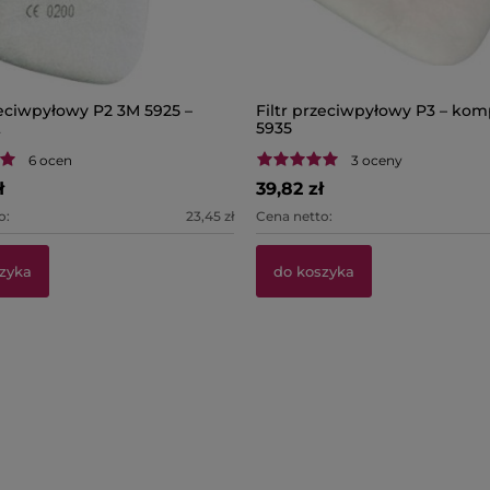
zeciwpyłowy P2 3M 5925 –
Filtr przeciwpyłowy P3 – kom
t
5935
6 ocen
3 oceny
ł
39,82 zł
o:
23,45 zł
Cena netto:
zyka
do koszyka