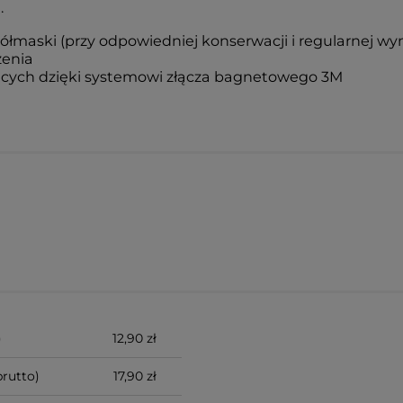
.
maski (przy odpowiedniej konserwacji i regularnej wym
zenia
jących dzięki systemowi złącza bagnetowego 3M
)
12,90 zł
rutto)
17,90 zł