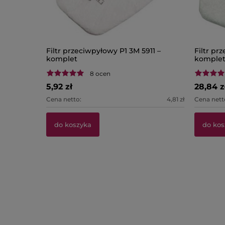
Filtr przeciwpyłowy P1 3M 5911 –
Filtr pr
komplet
komple
8 ocen
5,92 zł
28,84 z
Cena netto:
4,81 zł
Cena nett
do koszyka
do kos