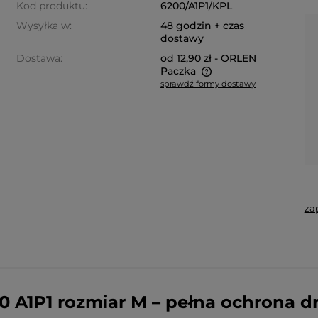
Kod produktu:
6200/A1P1/KPL
Wysyłka w:
48 godzin + czas
dostawy
Dostawa:
od 12,90 zł
- ORLEN
Paczka
sprawdź formy dostawy
Cena nie zawiera ewentualnych
kosztów płatności
za
0 A1P1 rozmiar M – pełna ochrona 