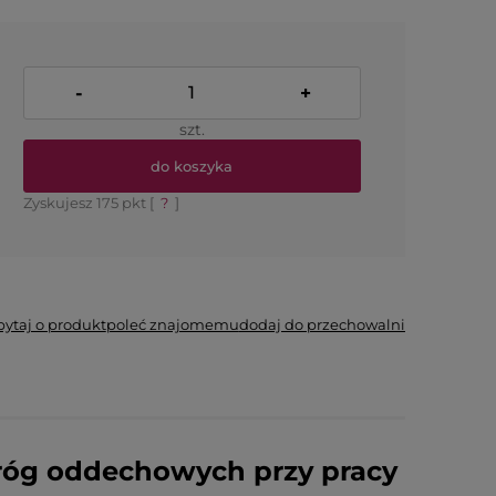
-
+
szt.
do koszyka
Zyskujesz
175
pkt [
?
]
pytaj o produkt
poleć znajomemu
dodaj do przechowalni
dróg oddechowych przy pracy