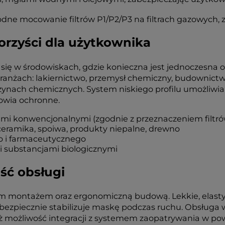
ne mocowanie filtrów P1/P2/P3 na filtrach gazowych, z
orzyści dla użytkownika
się w środowiskach, gdzie konieczna jest jednoczesna 
branżach: lakiernictwo, przemysł chemiczny, budownictw
azynach chemicznych. System niskiego profilu umożliwi
łowia ochronne.
rami konwencjonalnymi (zgodnie z przeznaczeniem filtró
ceramika, spoiwa, produkty niepalne, drewno
o i farmaceutycznego
i substancjami biologicznymi
ść obsługi
nym montażem oraz ergonomiczną budową. Lekkie, elastyc
zpiecznie stabilizuje maskę podczas ruchu. Obsługa wy
ież możliwość integracji z systemem zaopatrywania w po