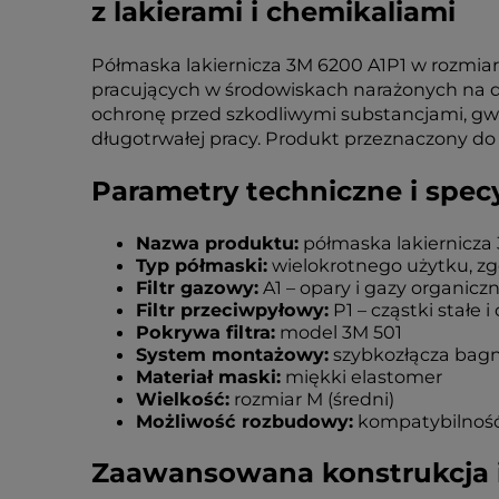
z lakierami i chemikaliami
Półmaska lakiernicza 3M 6200 A1P1 w rozmia
pracujących w środowiskach narażonych na d
ochronę przed szkodliwymi substancjami, gw
długotrwałej pracy. Produkt przeznaczony do
Parametry techniczne i spec
Nazwa produktu:
półmaska lakiernicza 
Typ półmaski:
wielokrotnego użytku, z
Filtr gazowy:
A1 – opary i gazy organiczn
Filtr przeciwpyłowy:
P1 – cząstki stałe i 
Pokrywa filtra:
model 3M 501
System montażowy:
szybkozłącza ba
Materiał maski:
miękki elastomer
Wielkość:
rozmiar M (średni)
Możliwość rozbudowy:
kompatybilność 
Zaawansowana konstrukcja 