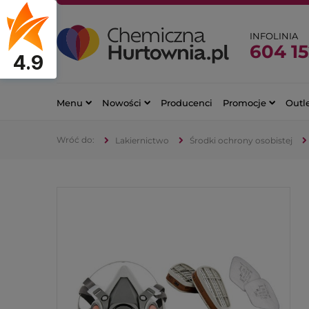
INFOLINIA
604 15
4.9
Menu
Nowości
Producenci
Promocje
Outl
Lakiernictwo
Środki ochrony osobistej