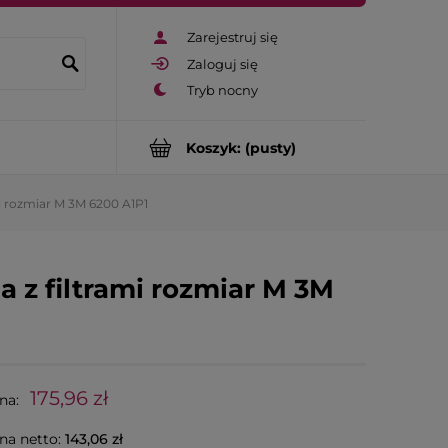
Zarejestruj się
Zaloguj się
Koszyk:
(pusty)
i rozmiar M 3M 6200 A1P1
 z filtrami rozmiar M 3M
175,96 zł
na:
na netto:
143,06 zł