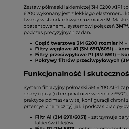
Zestaw półmaski lakierniczej 3M 6200 A1P1 t
6200 wykonany jest z lekkiego elastomeru, k
twarzy w standardowym rozmiarze
M
. Maski
opatentowanemu systemowi połączeń
3M™
podczas precyzyjnych zadań.
Część twarzowa 3M 6200 rozmiar M – 1
Filtry węglowe A1 (3M 6911/6051) – kom
Filtry przeciwpyłowe P1 (3M 5911) – ko
Pokrywy filtrów przeciwpyłowych (3M 
Funkcjonalność i skutecznoś
System filtracyjny półmaski 3M 6200 A1P1 
opary i gazy (o temperaturze wrzenia > 65°C),
praktyce półmaska w tej konfiguracji chroni
przemysł chemiczny), jak i podczas prac pył
Filtr A1 (3M 6911/6051)
– zatrzymuje pary
lakierów i klejów.
Filtr P1 (3M 5911)
– ochrona przed pyłami