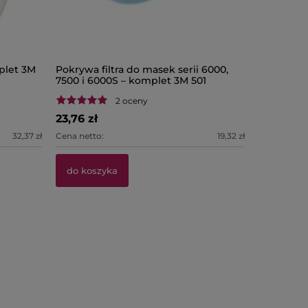
plet 3M
Pokrywa filtra do masek serii 6000,
Pochłania
7500 i 6000S – komplet 3M 501
organiczn
2 oceny
23,76 zł
60,21 zł
32,37 zł
Cena netto:
19,32 zł
Cena netto:
do koszyka
do kosz