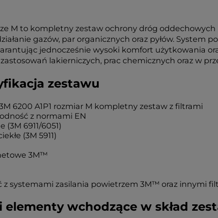
rze M to kompletny zestaw ochrony dróg oddechowych p
ziałanie gazów, par organicznych oraz pyłów. System p
arantując jednocześnie wysoki komfort użytkowania or
 zastosowań lakierniczych, prac chemicznych oraz w pr
yfikacja zestawu
3M 6200 A1P1 rozmiar M kompletny zestaw z filtrami
godność z normami EN
e (3M 6911/6051)
ciekłe (3M 5911)
gnetowe 3M™
z systemami zasilania powietrzem 3M™ oraz innymi filtr
i elementy wchodzące w skład zes