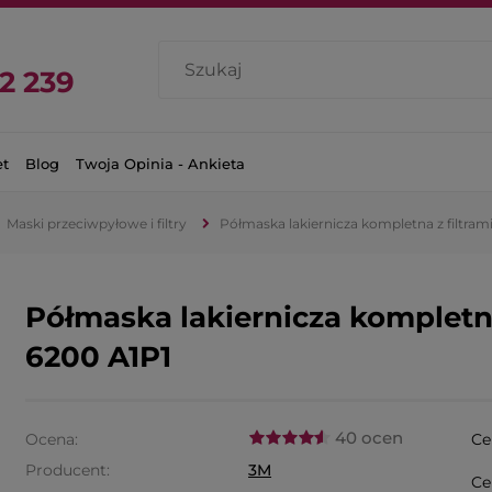
2 239
et
Blog
Twoja Opinia - Ankieta
Maski przeciwpyłowe i filtry
Półmaska lakiernicza kompletna z filtram
Półmaska lakiernicza kompletna
6200 A1P1
40 ocen
Ocena:
Ce
Producent:
3M
Ce