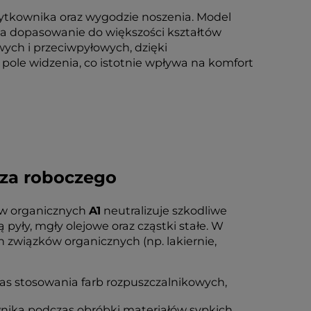
żytkownika oraz wygodzie noszenia. Model
ia dopasowanie do większości kształtów
wych i przeciwpyłowych, dzięki
 pole widzenia, co istotnie wpływa na komfort
rza roboczego
ów organicznych
A1
neutralizuje szkodliwe
pyły, mgły olejowe oraz cząstki stałe. W
związków organicznych (np. lakiernie,
as stosowania farb rozpuszczalnikowych,
nika podczas obróbki materiałów sypkich,