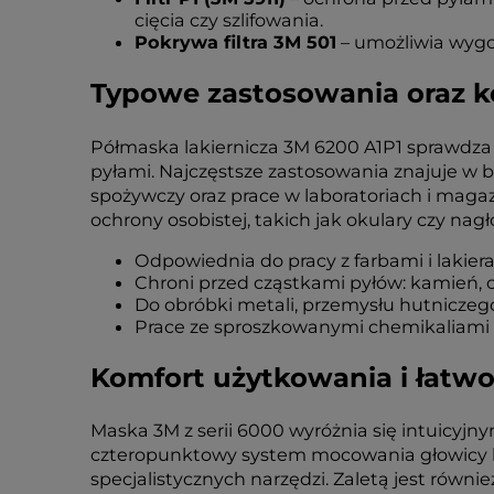
cięcia czy szlifowania.
Pokrywa filtra 3M 501
– umożliwia wygod
Typowe zastosowania oraz k
Półmaska lakiernicza 3M 6200 A1P1 sprawdza 
pyłami. Najczęstsze zastosowania znajuje w 
spożywczy oraz prace w laboratoriach i mag
ochrony osobistej, takich jak okulary czy nag
Odpowiednia do pracy z farbami i lakie
Chroni przed cząstkami pyłów: kamień, 
Do obróbki metali, przemysłu hutniczeg
Prace ze sproszkowanymi chemikaliami 
Komfort użytkowania i łatwo
Maska 3M z serii 6000 wyróżnia się intuicyj
czteropunktowy system mocowania głowicy be
specjalistycznych narzędzi. Zaletą jest równ