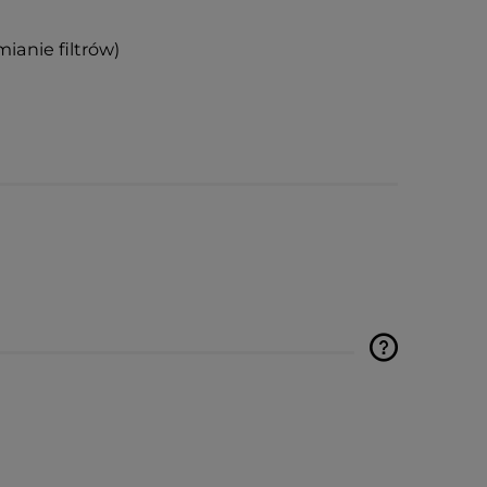
ianie filtrów)
Cena nie zawiera ewentualnych
kosztów płatności