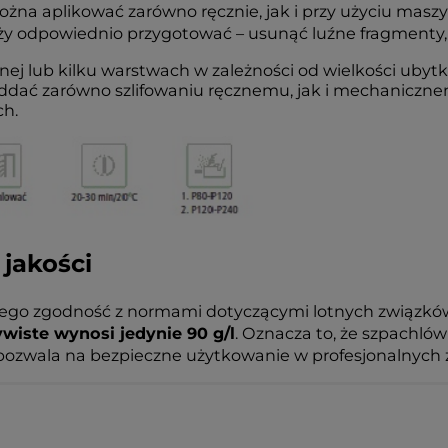
na aplikować zarówno ręcznie, jak i przy użyciu maszyn
y odpowiednio przygotować – usunąć luźne fragmenty, oc
ej lub kilku warstwach w zależności od wielkości ubytk
ać zarówno szlifowaniu ręcznemu, jak i mechanicznem
ch.
 jakości
jego zgodność z normami dotyczącymi lotnych związkó
wiste wynosi jedynie 90 g/l
. Oznacza to, że szpachl
pozwala na bezpieczne użytkowanie w profesjonalnych