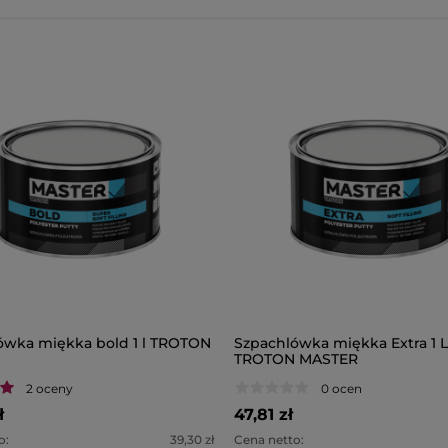
ówka miękka bold 1 l TROTON
Szpachlówka miękka Extra 1 L
TROTON MASTER
2 oceny
0 ocen
ł
47,81 zł
o:
39,30 zł
Cena netto: