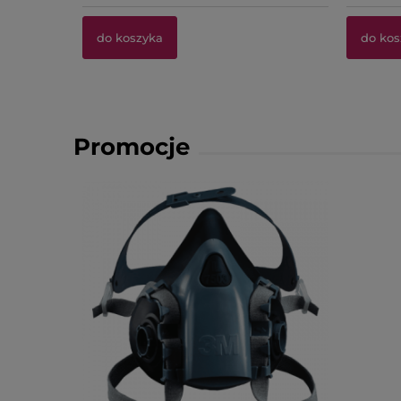
do koszyka
do kos
Promocje