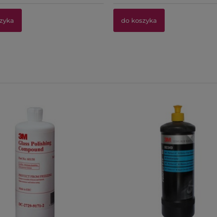
zyka
do koszyka