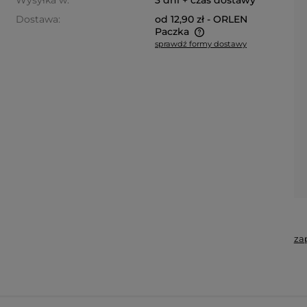
Wysyłka w:
3 dni + czas dostawy
Dostawa:
od 12,90 zł
- ORLEN
Paczka
sprawdź formy dostawy
Cena nie zawiera ewentualnych
kosztów płatności
za