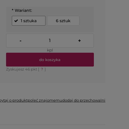
*
Wariant:
1 sztuka
6 sztuk
-
+
kpl
do koszyka
Zyskujesz
46
pkt [
?
]
*
- Pole wymagane
pytaj o produkt
poleć znajomemu
dodaj do przechowalni