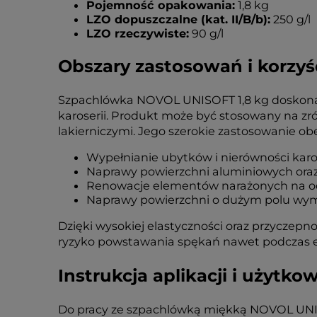
Pojemność opakowania:
1,8 kg
LZO dopuszczalne (kat. II/B/b):
250 g/l
LZO rzeczywiste:
90 g/l
Obszary zastosowań i korzyś
Szpachlówka NOVOL UNISOFT 1,8 kg doskonale
karoserii. Produkt może być stosowany na z
lakierniczymi. Jego szerokie zastosowanie ob
Wypełnianie ubytków i nierówności kar
Naprawy powierzchni aluminiowych ora
Renowacje elementów narażonych na odk
Naprawy powierzchni o dużym polu wym
Dzięki wysokiej elastyczności oraz przyczep
ryzyko powstawania spękań nawet podczas e
Instrukcja aplikacji i użyt
Do pracy ze szpachlówką miękką NOVOL UNISO