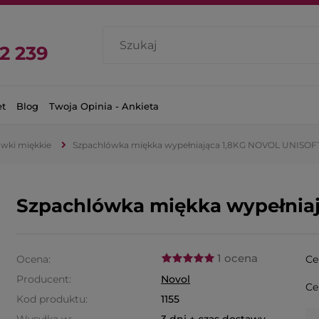
2 239
et
Blog
Twoja Opinia - Ankieta
wki miękkie
Szpachlówka miękka wypełniająca 1,8KG NOVOL UNISOF
Szpachlówka miękka wypełnia
1 ocena
Ocena:
Ce
Producent:
Novol
Ce
Kod produktu:
1155