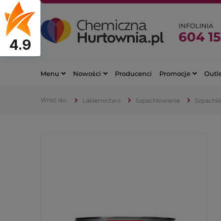
INFOLINIA
604 15
4.9
Menu
Nowości
Producenci
Promocje
Outl
Lakiernictwo
Szpachlowanie
Szpachló