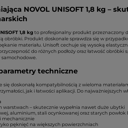
ająca NOVOL UNISOFT 1,8 kg – skut
arskich
ISOFT 1,8 kg
to profesjonalny produkt przeznaczony do
 obróbki. Produkt doskonale sprawdza się w przypadk
kanie materiału. Unisoft cechuje się wysoką elastyczn
yczepność do różnych podłoży oraz łatwość obróbki spr
isy samochodowe.
 parametry techniczne
ię doskonałą kompatybilnością z wieloma materiałami
łości, jak i łatwości aplikacji. Do najważniejszych wła
a
 warstwach – skutecznie wypełnia nawet duże ubytki
wej, aluminium, stali ocynkowanej oraz starych powłok 
 i mechanicznie
zyko pęknięć na większych powierzchniach