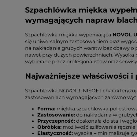
Szpachlówka miękka wypełni
wymagających napraw blach
Szpachlówka miękka wypełniająca
NOVOL UN
się uniwersalnym zastosowaniem oraz wygodą
na nakładanie grubych warstw bez obawy o pę
nawet przy dużych powierzchniach. Wysoka prz
wybierane przez profesjonalistów oraz serw
Najważniejsze właściwości i
Szpachlówka NOVOL UNISOFT charakteryzuje s
zastosowaniach wymagających zarówno wytrzyma
Forma:
miękka szpachlówka poliestrow
Zastosowanie:
do nakładania w grubych
Przyczepność:
doskonała do stali węglo
Obróbka:
możliwość szlifowania ręcznie
Elastyczność:
wysoka – minimalizuje ry