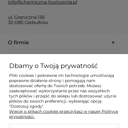
info@chemiczna-hurtownia.pl
ul. Graniczna 136
32-085 Giebułtów
O firmie
Pomoc
Dbamy o Twoją prywatność
Dostawa
Pliki cookies i pokrewne im technologie umożliwiają
poprawne działanie strony i pomagają nam
dostosować ofertę do Twoich potrzeb. Możesz
zaakceptować wykorzystanie przez nas wszystkich
Moje konto
tych plików i przejść do sklepu lub dostosować użycie
plików do swoich preferencji, wybierając opcję
"Dostosuj zgody".
Gwarancja i zwroty
Więcej o plikach cookies przeczytasz w naszej Polityce
prywatności.