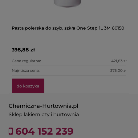
Pasta polerska do szyb, szkła One Step 1L 3M 60150
Cz
3
398,88 zł
13
Cena regularna:
421,83 zł
Ce
Najniższa cena:
375,00 zł
Na
do koszyka
Chemiczna-Hurtownia.pl
Sklep lakierniczy i hurtownia
604 152 239