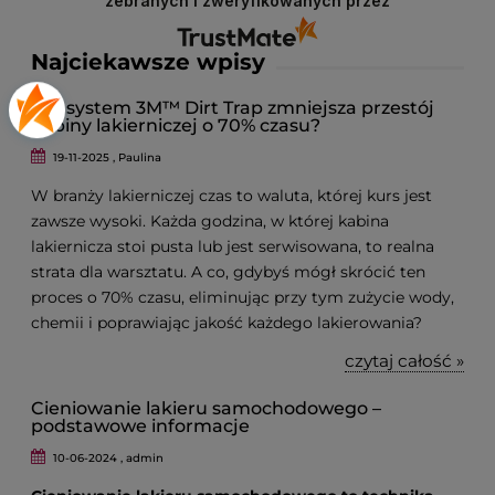
zebranych i zweryfikowanych przez
najwyższą jakość obsługi i asortymentu, dlatego
każda taka opinia jest dla nas cenna. Dzięki
Najciekawsze wpisy
Twojemu feedbackowi możemy jeszcze lepiej
dostosować nasze usługi do potrzeb naszych
klientów. Zapraszamy ponownie!
Jak system 3M™ Dirt Trap zmniejsza przestój
kabiny lakierniczej o 70% czasu?
19-11-2025 , Paulina
W branży lakierniczej czas to waluta, której kurs jest
zawsze wysoki. Każda godzina, w której kabina
lakiernicza stoi pusta lub jest serwisowana, to realna
strata dla warsztatu. A co, gdybyś mógł skrócić ten
proces o 70% czasu, eliminując przy tym zużycie wody,
chemii i poprawiając jakość każdego lakierowania?
czytaj całość »
Cieniowanie lakieru samochodowego –
podstawowe informacje
10-06-2024 , admin