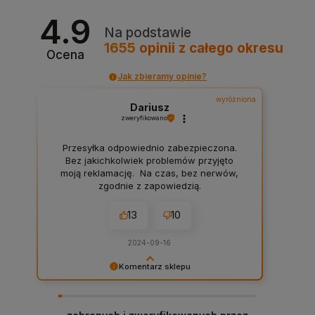
4.9
Na podstawie
1655
opinii
z całego okresu
Ocena
Jak zbieramy opinie?
wyróżniona
Dariusz
zweryfikowano
Przesyłka odpowiednio zabezpieczona.
Bez jakichkolwiek problemów przyjęto
moją reklamację. Na czas, bez nerwów,
zgodnie z zapowiedzią.
13
10
2024-09-16
Komentarz sklepu
Dariusz serdeczne podziękowania za
zostawienie komentarza na temat naszego
sklepu! W Chemiczna-hurtownia.pl stawiamy na