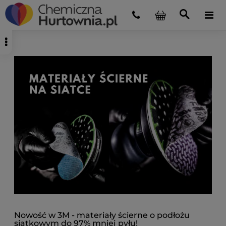
Nowość w 3M - materiały ścierne o podłożu
siatkowym do 97% mniej pyłu!