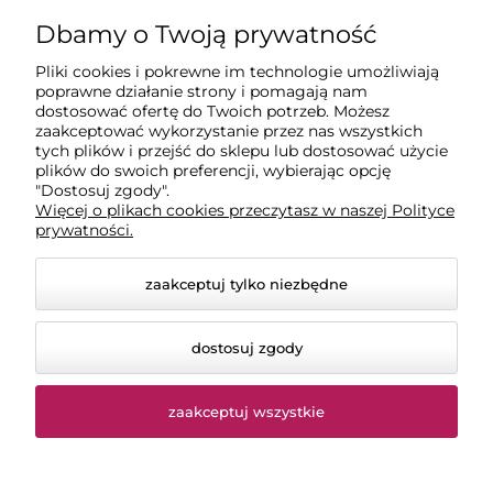
Pomoc
Dbamy o Twoją prywatność
Dostawa
Pliki cookies i pokrewne im technologie umożliwiają
poprawne działanie strony i pomagają nam
dostosować ofertę do Twoich potrzeb. Możesz
zaakceptować wykorzystanie przez nas wszystkich
Moje konto
tych plików i przejść do sklepu lub dostosować użycie
plików do swoich preferencji, wybierając opcję
"Dostosuj zgody".
Gwarancja i zwroty
Więcej o plikach cookies przeczytasz w naszej Polityce
prywatności.
zaakceptuj tylko niezbędne
dostosuj zgody
zaakceptuj wszystkie
© 2026 chemiczna-hurtownia.pl. Wszelkie prawa
zastrzeżone.
Styl graficzny ShopGadget.pl
Sklep internetowy Shoper
Premium